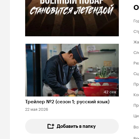
О
Го
Ст
Жа
Сл
Ре
Сц
Пр
42 сек
Ко
Длительность 42 сек
Трейлер №2 (сезон 1; русский язык)
Пр
22 мая 2026
Ци
Во
Добавить в папку
Вр