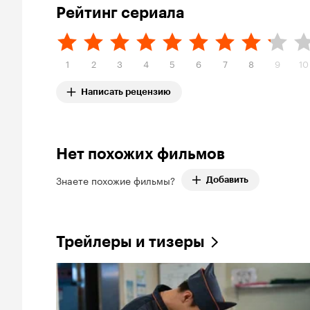
Рейтинг сериала
1
2
3
4
5
6
7
8
9
10
Написать рецензию
Нет похожих фильмов
Знаете похожие фильмы?
Добавить
Трейлеры и тизеры