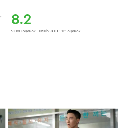
8.2
Рейтинг
9 080 оценок
1 115 оценок
IMDb
:
8.10
Кинопоиска
8.2