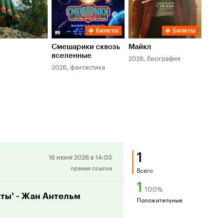
Билеты
Билеты
Смешарики сквозь
Майкл
Зл
вселенные
мер
2026, биография
2026, фантастика
202
1
Положительная
16 июня 2026 в 14:03
прямая ссылка
рецензия
Всего
1
100
%
о ты' - Жан Антельм
Положительные