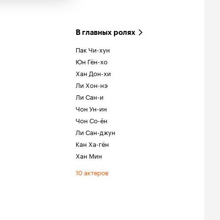
В главных ролях
Пак Чи-хун
Юн Гён-хо
Хан Дон-хи
Ли Хон-нэ
Ли Сан-и
Чон Ун-ин
Чон Со-ён
Ли Сан-джун
Кан Ха-гён
Хан Мин
10 актеров