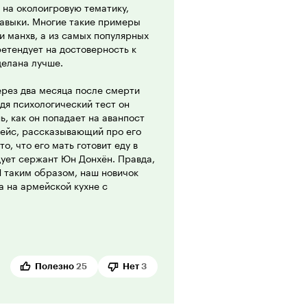
 на околоигровую тематику,
авыки. Многие такие примеры
и манхв, а из самых популярных
ретендует на достоверность к
делана лучше.
ерез два месяца после смерти
дя психологический тест он
нь, как он попадает на аванпост
ейс, рассказывающий про его
то, что его мать готовит еду в
едует сержант Юн Донхён. Правда,
И таким образом, наш новичок
а на армейской кухне с
 серию я смотрел с упоением.
 главный герой преодолевает
чение всех 12 серии вы будете
тную составляющую, но и
Полезно
25
Нет
3
ым героем, сослуживцами и
видел или читал тайтл 'В поисках