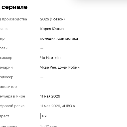
 сериале
д производства
2026
(
1 сезон
)
рана
Корея Южная
нр
комедия
,
фантастика
оган
—
жиссер
Чо Нам-хён
енарий
Чхве Рён
,
Джей Робин
одюсер
—
мпозитор
—
емьера в мире
11 мая 2026
фровой релиз
11 мая 2026
,
«HBO »
зраст
16+
емя серии
1 ч 10 мин