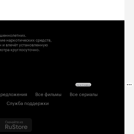
ршеннолетних.
ние наркотических средств,
н и влечёт установленную
мотра круглосуточно.
РЕКЛАМА
редложения
Все фильмы
Все сериалы
Служба поддержки