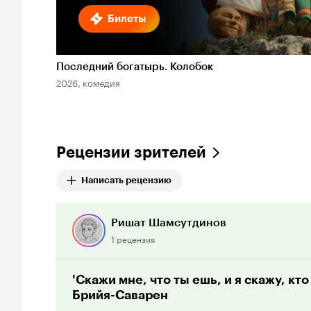
Билеты
Последний богатырь. Колобок
2026, комедия
Рецензии зрителей
Написать рецензию
Ришат Шамсутдинов
1 рецензия
'Скажи мне, что ты ешь, и я скажу, кт
Брийя-Саварен