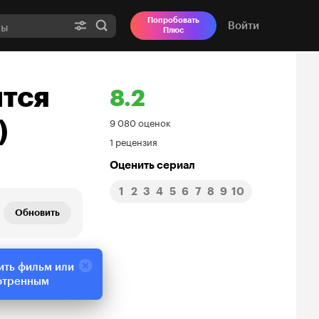
Попробовать
Войти
Плюс
ится
8.2
Рейтинг
)
9 080 оценок
1 рецензия
Кинопоиска
Оценить сериал
8.2
1
2
3
4
5
6
7
8
9
10
Обновить
ить фильм или
отренным