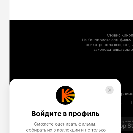
божественного рецепта' (он же 'Повар-боец Сома')
вставок с тем, как ощущается еда.
Я очень ждал каждую серию дорамы, и мне она д
впечатления. И я точно рекомендую посмотреть. 
будет затрагивать вопросы о великом, но будет
Сервис Киноп
ваш день.
На Кинопоиске есть фильмы
психотропных веществ, и
законодательством о
Вакансии
Реклама
Соглашение
Правил
Все мультфильмы
Войдите в профиль
Сможете оценивать фильмы,

 собирать их в коллекции и не только