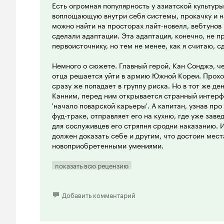
Есть огромная популярность у азиатской культуры
воплощающую внутри себя системы, прокачку и н
можно найти на просторах лайт-новелл, вебтунов 
сделали адаптации. Эта адаптация, конечно, не п
первоисточнику, но тем не менее, как я считаю, с
Немного о сюжете. Главный герой, Кан Сонджэ, ч
отца решается уйти в армию Южной Кореи. Прохо
сразу же попадает в группу риска. Но в тот же де
Канним, перед ним открывается странный интерф
'начало поварской карьеры'. А капитан, узнав про 
фуд-траке, отправляет его на кухню, где уже зав
для сослуживцев его стряпня сродни наказанию. 
должен доказать себе и другим, что достоин мест
новоприобретенными умениями.
Да, сюжет незамысловат, но тем не менее каждую
показать всю рецензию
Это история о товариществе и дружбе, о том, как
свое стеснение и находит свое место в мире. В те
лицезреть не только грамотно прописанную сюже
Добавить комментарий
достаточно хорошо развитую химию между главн
начальством Корейской армии. А для тех, кто уже 