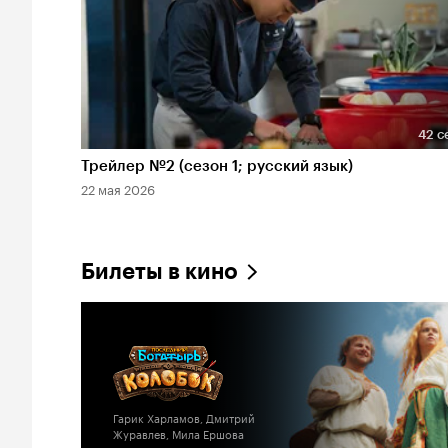
42 с
Длительность 42 сек
Трейлер №2 (сезон 1; русский язык)
22 мая 2026
Билеты в кино
Гарик Харламов, Дмитрий
Журавлев, Мила Ершова