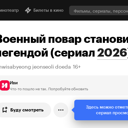
инотеатр
Билеты в кино
Военный повар станов
легендой
(
сериал
2026
hwisabyeong jeonseoli doeda
16+
Иви
Что-то пошло не так. Попробуйте обновить
Здесь можно отмет
Буду смотреть
сериал просм