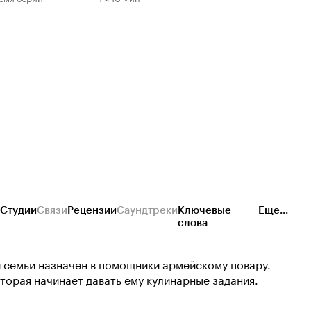
Студии
Связи
Рецензии
Саундтреки
Ключевые
Еще...
слова
 семьи назначен в помощники армейскому повару.
торая начинает давать ему кулинарные задания.