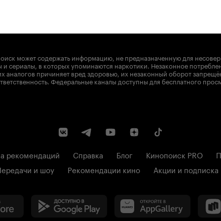
, заметят омаж на него в виде
оставила положительные
Не сказал бы что эта дорама
 приятным времяпровождением на
оиск может содержать информацию, не предназначенную для несове
 и сериалы, в которых упоминаются наркотики. Незаконное потребле
х аналогов причиняет вред здоровью, их незаконный оборот запрещё
тветственность. Федеральные каналы доступны для бесплатного прос
а рекомендаций
Справка
Блог
Кинопоиск PRO
П
Передачи и шоу
Рекомендации кино
Акции и подписка