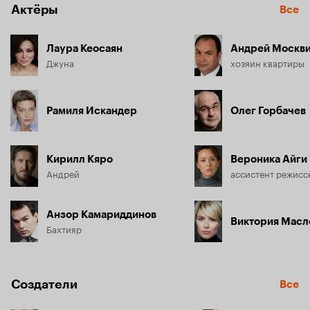
Актёры
Все
Лаура Кеосаян
Андрей Москв
Джуна
хозяин квартиры
Рамиля Искандер
Олег Горбачев
Кирилл Кяро
Вероника Айги
Андрей
ассистент режисс
Анзор Камариддинов
Виктория Масл
Бахтияр
Создатели
Все