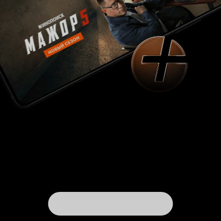
достойный её, а этот больше нигде не
предїявлять - как позорящий честь и память
замечательной Женщиніы.