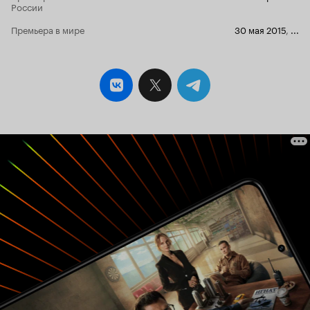
России
ТАКИМИ грубыми мазками?.. Ведь перед
зрителями — эксцентричная, самовлюблённая,
Премьера в мире
30 мая 2015
,
...
тщеславная женщина… Удачно подобрана
актриса: Лаура Кеосаян передаёт не только
внешнее сходство, но даже своеобразную
манеру речи (шепелявость). Хотя это тоже
раздражает. Своеобразный подарок зрителю -
вставной 'номер' в 12-й серии с Аркадием
Райкиным в исполнении Геннадия Хазанова.
Джуне в сериале сценарий Андрея не
понравился. А мне сериал. Наверно, и ей.
Боюсь, посмотрев его, задумалась: зачем жила,
детей потеряла, осталась без любимого, по
сути, одна: кого-то лечила - зачем: всё равно
умерли или умрут, например, от старости.
Лечила министерских жён, Брежнева,
Ельцина... Зачем! *** По странной, трагичной
случайности, 8 июня, после завершения
премьеры сериала 'Джуна. Провидица', Евгения
Ювашевна Давиташвили скончалась.
Осмеливаюсь подозревать, что просмотр
сериал о ней не добавил ей радости, подавно
лишних дней жизни... Для увековечивания
памяти известной целительницы всё-таки
надлежит снять фильм, по-настоящему