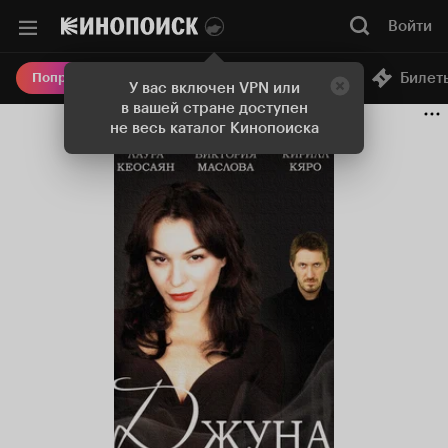
Войти
Онлайн-кинотеатр
Билет
Попробовать Плюс
У вас включен VPN или
в вашей стране доступен
не весь каталог Кинопоиска