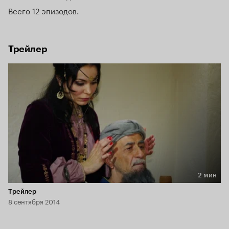
Чернобыльской АЭС.
Всего 12 эпизодов
Трейлер
2 мин
Длительность 2 мин
Трейлер
8 сентября 2014