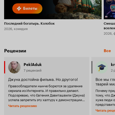
Билеты
Последний богатырь. Колобок
Смеша
2026, комедия
вселе
2026, 
Рецензии
Все
PeklAduk
kr
7 рецензий
2 
Джуна достойна фильма. Но другого!
Все мы гл
тварей ми
Правообладатели нынче борются за удаление
сериала из Интернета. И правильно делают.
Почему при
Подозреваю, что Евгения Давиташвили (Джуна)
тому, что Д
успела запретить эту халтуру к демонстрации.
хуже люди 
Ибо в сериале для неё, как сценарного образа,
представить
Читать рецензию
уж не в рекламных ли целях, очень важно,
хвалилась, 
Читать рец
чтобы сценарий был во что бы то ни стало
Великих кн