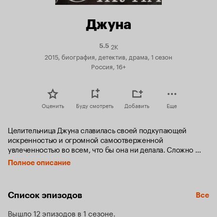
Джуна
2K
Рейтинг
5.5
Кинопоиска
2015, биография, детектив, драма, 1 сезон
5.5
Россия, 16+
Оценить
Буду смотреть
Добавить
Еще
Целительница Джуна славилась своей подкупающей 
искренностью и огромной самоотверженной 
увлеченностью во всем, что бы она ни делала. Сложно 
найти еще одного человека, в биографии которого мифы и 
Полное описание
реальность переплетались так часто, как у нее. По 
всевозможным легендам ее пациентами являлись Леонид 
Брежнев, Папа Римский Иоанн Павел II, Роберт де Ниро, 
Список эпизодов
Все
Андрей Тарковский и Федерико Фелини. Помимо лечения, 
она еще предсказывала будущее: в своё время она 
Вышло 12 эпизодов в 1 сезоне
предрекала распад Советского Союза и катастрофу на 