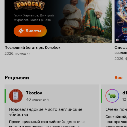
Кинопоиска
6.1
2.3
Гарик Харламов, Дмитрий
Журавлев, Мила Ершова
Билеты
Последний богатырь. Колобок
Смеша
2026, комедия
вселе
2026, 
Рецензии
Все
7kozlov
d
40 рецензий
12
Новозеландские Чисто английские
Очень пон
убийства
Спокойный,
Провинциальный «английский» детектив с
полтора час
умным и внимательным инспектором, с
просмотр одно