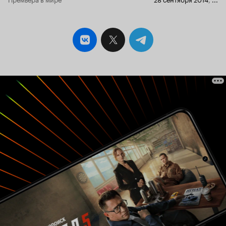
(играет, вероятно, сербка) женщина с
мрачноватыми байками о жизни в России). Есть
и совсем явные цитаты — ретроавтомобиль и
рьяные музыкальные пристрастия главного
героя. Унаследованы и обязательные
нестыковки в сценарии, причем, по-моему, они
заметнее, чем в «оригинале». Интрига в сюжете
тоже присутствует, снято и смонтировано
нормально, кастинг хороший, играют
приемлемо. Достойный милый середнячок,
смотрится легко и занимательно. Поздравляю
Новозеландскую студию с успехом и желаю
дальнейших. Язык. Говорят понятно, довольно
просто и, одна из фишек сериала, с очень
забавным региональным акцентом — «тин»
вместо «тэн», к примеру. Можно обойтись без
субтитров. 7 из 10