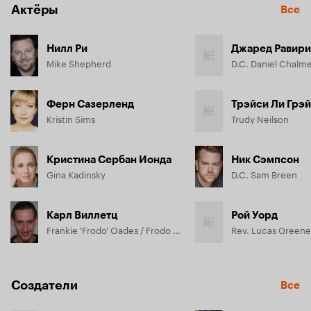
Актёры
Все
Нилл Ри
Джаред Равири
Mike Shepherd
D.C. Daniel Chalm
Ферн Сазерленд
Трэйси Ли Грэй
Kristin Sims
Trudy Neilson
Кристина Сербан Ионда
Ник Сэмпсон
Gina Kadinsky
D.C. Sam Breen
Карл Виллетц
Рой Уорд
Frankie 'Frodo' Oades / Frodo Oades
Rev. Lucas Greene
Создатели
Все