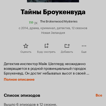
Тайны Броукенвуда
The Brokenwood Mysteries
2K
Рейтинг
7.0
Кинопоиска
с 2014, драма, криминал, детектив, 12 сезонов
7.0
Новая Зеландия
Оценить
Буду смотреть
Добавить
Еще
Детектив-инспектор Майк Шепперд неожиданно 
возвращается в родной провинциальный городок 
Броукенвуд. Он достиг небывалых высот в своей 
профессии, в Новой Зеландии ему практически нет 
Полное описание
равных. Майк обладает острым умом и способен поймать 
даже самого изощренного преступника. Будучи 
человеком добродушным, он без труда находит общий 
Список эпизодов
Все
язык как со своими коллегами, так и с подозреваемыми, 
столь редкое качество позволяет ему блестяще проводить 
Вышло 6 эпизодов в 12 сезоне
допросы. В Броукенвуде он знакомится со своим новым 