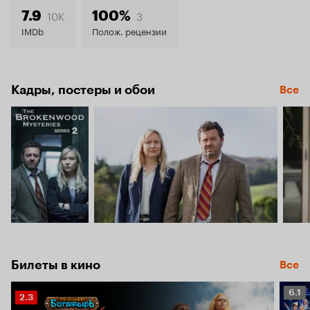
7.0
10K
3
7.9
100%
IMDb
Полож. рецензии
Кадры, постеры и обои
Все
Билеты в кино
Все
Рейт
6.1
Рейтинг
2.3
Кино