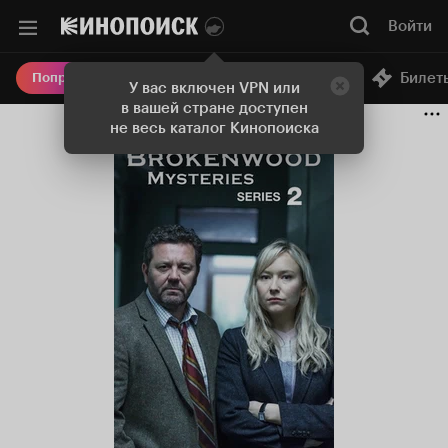
Войти
Онлайн-кинотеатр
Билет
Попробовать Плюс
У вас включен VPN или
в вашей стране доступен
не весь каталог Кинопоиска