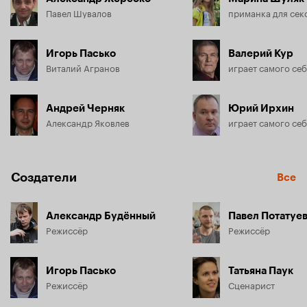
Павел Шувалов
Игорь Пасько
Валерий Кур
Виталий Агранов
играет самого се
Андрей Черняк
Юрий Ирхин
Александр Яковлев
играет самого се
Создатели
Все
Александр Будённый
Павел Потатуе
Режиссёр
Режиссёр
Игорь Пасько
Татьяна Паук
Режиссёр
Сценарист