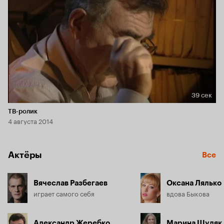
Главными фигурантами проводимых расследований 
станут воротилы теневого бизнеса, серийные убийцы, 
разнообразные экономические махинаторы и 
разработчики хитроумных воровских схем. Основываясь 
на воспоминаниях участников событий, материалах 
следствия и оперативных данных, в каждом фильме будет 
воссоздана полная картина преступления.
39 сек
Длительность 39 сек
ТВ-ролик
4 августа 2014
Актёры
Все
Вячеслав Разбегаев
Оксана Лялько
играет самого себя
вдова Быкова
Александр Жеребко
Марина Шуляк