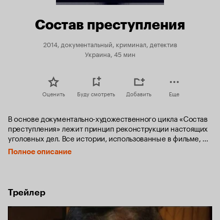
Состав преступления
2014, документальный, криминал, детектив
Украина, 45 мин
Оценить
Буду смотреть
Добавить
Еще
В основе документально-художественного цикла «Состав 
преступления» лежит принцип реконструкции настоящих 
уголовных дел. Все истории, использованные в фильме, 
подлинные, а ход событий воссоздается при участии 
Полное описание
профессиональных актеров. Каждая история 
раскрывается через художественные реконструкции 
(кинокуски), а достоверность происходящего – через 
документальные вставки ведущего, интегрированного в 
Трейлер
событие, а также свидетельства очевидцев. В сериале 
будут освещены самые громкие и резонансные 
преступления 20-го века. 
