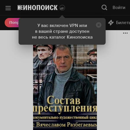
Войти
Онлайн-кинотеатр
Билет
Попробовать Плюс
У вас включен VPN или
в вашей стране доступен
не весь каталог Кинопоиска