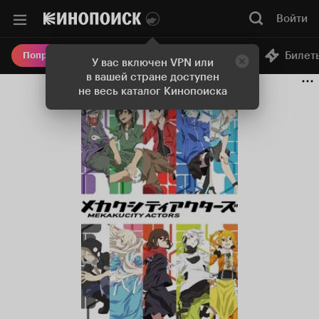
Войти
Онлайн-кинотеатр
Билет
Попробовать Плюс
У вас включен VPN или
в вашей стране доступен
не весь каталог Кинопоиска