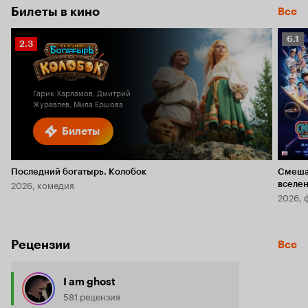
Билеты в кино
Все
Рейт
6.1
Рейтинг
2.3
Кино
Кинопоиска
6.1
2.3
Гарик Харламов, Дмитрий
Журавлев, Мила Ершова
Билеты
Последний богатырь. Колобок
Смеша
2026, комедия
вселе
2026, 
Рецензии
Все
I am ghost
581 рецензия