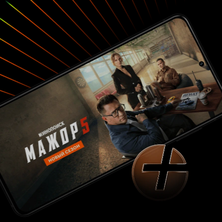
было, придется окунуться в занятные будни,
сплошь напичканные опасностями и
приключениями.
Аниме основано на
-
творении, известном как «Kagerou Project»
серии песен, созданных композитором
Дзином, и сей шедевр был настолько
популярен, что очень скоро по его мотивам
были написаны романы, а позже издана манга.
Как это обычно и бывает – успешные творения
всегда «перерастают» в аниме, чего не избежал
и данный образчик. Надо сказать, что сериал
вышел вполне интересным, динамичным и
занятным, хоть и кажется, что история просто
вырвана из общего контекста и чего-то ей как
будто бы не хватает. Спрашивается: если это
история о приключениях нескольких
подростков со суперспособностями, то как
она сможет заинтересовать зрителя, если таких
творений уже немало? Все очень просто: здесь
эти самые
подростки не столько борются с
окружающим вокруг злом и спасают мир
(хоть в первой серии именно на это вроде и
делался упор), а спасают больше самих
. Особенностью персонажей
себя и друг друга