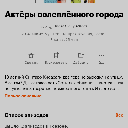
Актёры ослеплённого города
Mekakucity Actors
2K
Рейтинг
6.7
Кинопоиска
2014, аниме, мультфильм, приключения, 1 сезон
6.7
Япония, 25 мин
Оценить
Буду смотреть
Добавить
Еще
18-летний Синтаро Кисараги два года не выходил на улицу. 
А зачем? Для заказов есть Сеть, для общения – виртуальная 
девушка Энэ, творение неизвестного гения. И надо же 
было проклятой клавиатуре сломаться в разгар праздника 
Полное описание
Обон, когда вся Япония почитает духов предков, и 
доставка нигде не работает! Пришлось Кисараги под 
шуточки Энэ лично тащиться в супермаркет в пик 
Список эпизодов
Все
августовской жары.
Вышло 12 эпизодов в 1 сезоне