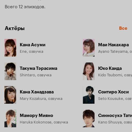
Всего 12 эпизодов
Актёры
Все
Кана Асуми
Маи Накахара
Ene, озвучка
Ayano Tateyama, 
Такума Тэрасима
Юко Каида
Shintaro, озвучка
Kido Tsubomi, озв
Кана Ханадзава
Соитиро Хоси
Mary Kozakura, озвучка
Seto Kousuke, озв
Мамору Мияно
Синносукэ Тат
Haruka Kokonose, озвучка
Kano Shuuya, озв