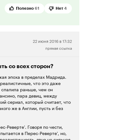
ос.
Полезно
61
Нет
4
Херонимо Тристанте, по книгам
тому Виктор Рос для меня - не
ожно, поэтому он показался мне
сленные герои. Не было
и книги образом и его
Нейтральная
22 июня 2016 в 17:32
прямая ссылка
рецензия
т на службе в полиции, ему
страивать взаимоотношения с
ть со всех сторон?
осто! Это тоже придает герою
кая эпоха в пределах Мадрида.
дце Виктора претендуют аж две
реалистичные, что это даже
ает двойственную натуру
я спалила раньше, чем он
ейского Мадрида. Блондинка
ансино, пара девиц, между
 'светлая', суфражистка из
ий сериал, который считает, что
Лола, (Долорес, 'страдания'), -
кого же в Англии, пусть и без
ерий расследуется, как правило,
ес-Реверте'. Говоря по чести,
летается в сюжет последующих
пытается в Перес-Реверте', но,
 нельзя смотреть в произвольном
реалистичность, явно не сильная
ми, сквозными персонажами. Что