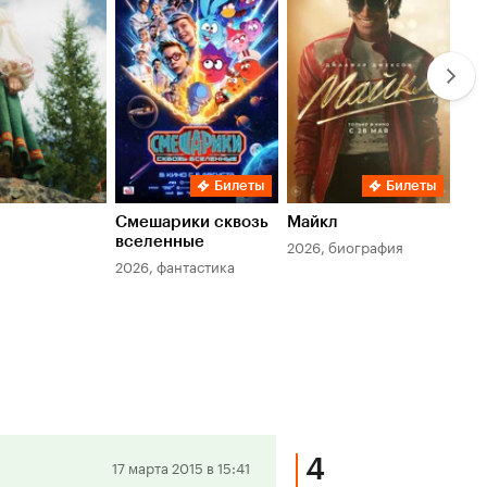
7.8
6.
Билеты
Билеты
Смешарики сквозь
Майкл
Зл
вселенные
мер
2026, биография
2026, фантастика
202
4
Положительная
17 марта 2015 в 15:41