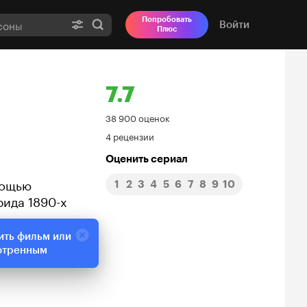
Попробовать
Войти
Плюс
7.7
Рейтинг
38 900 оценок
4 рецензии
Кинопоиска
Оценить сериал
7.7
мощью
1
2
3
4
5
6
7
8
9
10
рида 1890-х
ить фильм или
отренным