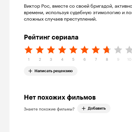
Виктор Рос, вместе со своей бригадой, активно
времени, используя судебную этимологию и ло
сложных случаев преступлений.
Рейтинг сериала
1
2
3
4
5
6
7
8
9
10
Написать рецензию
Нет похожих фильмов
Знаете похожие фильмы?
Добавить