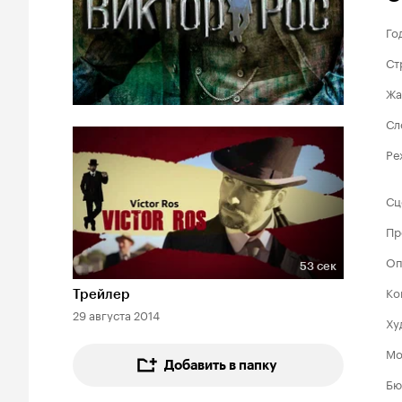
Го
Ст
Жа
Сл
Ре
Сц
Пр
Оп
53 сек
Длительность 53 сек
Ко
Трейлер
29 августа 2014
Ху
Мо
Добавить в папку
Бю