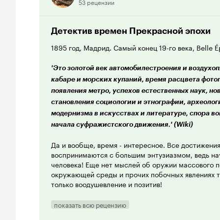
53 рецензии
Детектив времен Прекрасной эпохи
1895 год, Мадрид. Самый конец 19-го века, Belle 
'Это золотой век автомобилестроения и воздухоп
кабаре и морских купаний, время расцвета фото
появления метро, успехов естественных наук, н
становления социологии и этнографии, археолог
модернизма в искусствах и литературе, спора во
начала суфражистского движения.' (Wiki)
Да и вообще, время - интересное. Все достижения
воспринимаются с большим энтузиазмом, ведь нау
человека! Еще нет мыслей об оружии массового п
окружающей среды и прочих побочных явлениях т
только воодушевление и позитив!
Новейшие научные достижения применяются и для
показать всю рецензию
Примерно в одно и то же время в Лондоне этим з