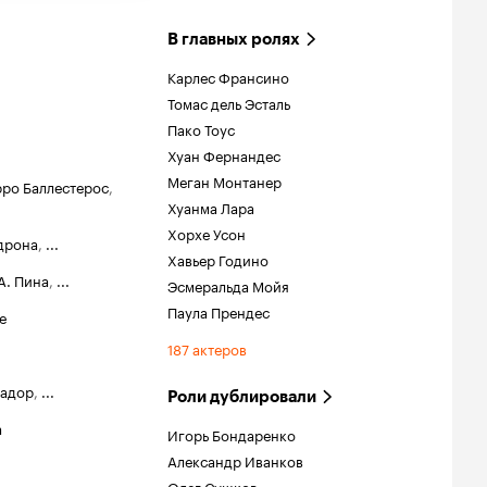
В главных ролях
Карлес Франсино
Томас дель Эсталь
Пако Тоус
Хуан Фернандес
Меган Монтанер
рро Баллестерос
,
Хуанма Лара
Хорхе Усон
дрона
,
...
Хавьер Годино
А. Пина
,
...
Эсмеральда Мойя
Паула Прендес
е
187 актеров
вадор
,
...
Роли дублировали
а
Игорь Бондаренко
Александр Иванков
Олег Сушков