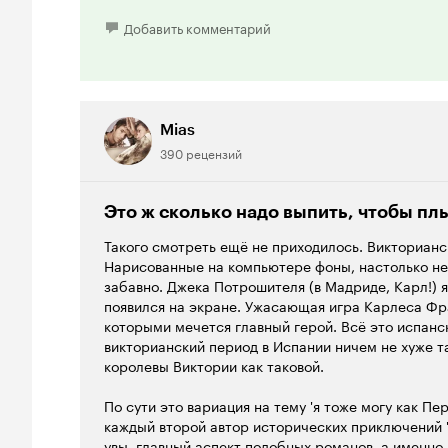
России - Эраст Фандорин, а в Мадриде - Виктор Р
Добавить комментарий
Я читала Конан-Дойла, читала Б. Акунина, а вот 
которого и сняли этот сериал, - не довелось. Поэ
книжный, а в первую очередь киноперсонаж. Возм
более живым, более настоящим, чем вышеперечи
несоответствия между уже выстроенным при чтени
Mias
воплощением на экране.
390 рецензий
Поскольку Виктор - не частный детектив, а состои
приходится не только распутывать дела, но и вы
Это ж сколько надо выпить, чтобы плы
коллегами и начальством, что иногда ой как непр
Такого смотреть ещё не приходилось. Викторианс
объемности и жизни. И еще женщины, да. На сер
Нарисованные на компьютере фоны, настолько не
дамы. Полные противоположности, что подчеркив
забавно. Джека Потрошителя (в Мадриде, Карл!) 
бывшего беспризорника, а ныне - лучшего полиц
появился на экране. Ужасающая игра Карлеса Фр
Клара, чье имя очень символично переводится как
которыми мечется главный герой. Всё это испанск
обедневшей аристократической семьи. И брюнетка 
викторианский период в Испании ничем не хуже та
не знающая грамоте труженица борделя.
королевы Виктории как таковой.
Понравилось построение сюжета. В каждой из 6 с
По сути это вариация на тему 'я тоже могу как Пер
два дела. Одно - полностью, а второе плавно вп
каждый второй автор исторических приключений '
серий. Т. е. серии не являются независимыми, их
увы, главный аспект подобных романов, а именно 
порядке. Сюжет связан прошлыми расследования