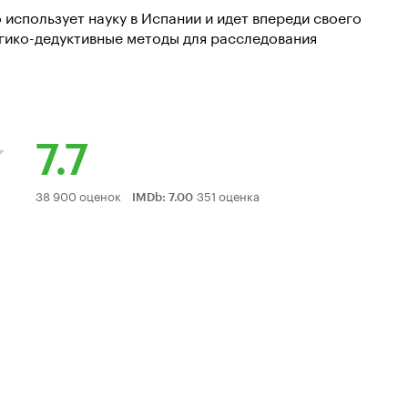
 использует науку в Испании и идет впереди своего
гико-дедуктивные методы для расследования
7.7
Рейтинг
38 900 оценок
351 оценка
IMDb
:
7.00
Кинопоиска
7.7