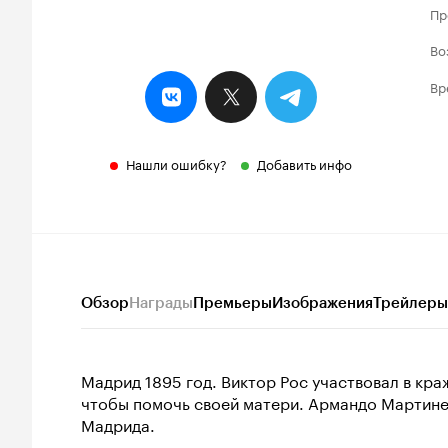
Пр
Во
Вр
Нашли ошибку?
Добавить инфо
Обзор
Награды
Премьеры
Изображения
Трейлеры
Мадрид 1895 год. Виктор Рос участвовал в краж
чтобы помочь своей матери. Армандо Мартинес
Мадрида.