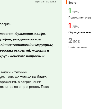
прямая ссылка
рецензия
Всего
1
25
%
Положительные
Époque.
1
25
%
Отрицательные
лавания, бульваров и кафе,
2
графии, рождения кино и
50
%
овейших технологий и медицины,
Нейтральные
ических открытий, модерна и
круг «женского вопроса» и
 науки и техники
ка - она же только на благо
оражения, о загрязнении
ехнического прогресса. Пока -
 борьбы с преступностью.
анимается Шерлок Холмс, в