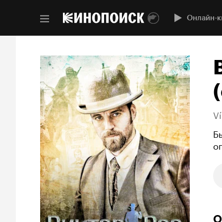
Онлайн-к
(
Ví
Б
о
О