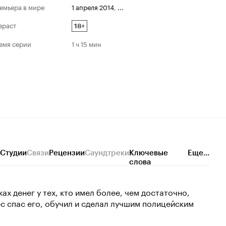
емьера в мире
1 апреля 2014
,
...
зраст
18+
емя серии
1 ч 15 мин
Студии
Связи
Рецензии
Саундтреки
Ключевые
Еще...
слова
ах денег у тех, кто имел более, чем достаточно,
 спас его, обучил и сделал лучшим полицейским