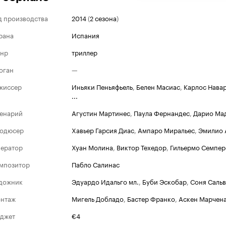
д производства
2014
(
2 сезона
)
рана
Испания
нр
триллер
оган
—
жиссер
Иньяки Пеньяфьель
,
Белен Масиас
,
Карлос Нава
...
енарий
Агустин Мартинес
,
Паула Фернандес
,
Дарио Ма
одюсер
Хавьер Гарсия Диас
,
Ампаро Миральес
,
Эмилио 
ератор
Хуан Молина
,
Виктор Техедор
,
Гильермо Семпер
мпозитор
Пабло Салинас
дожник
Эдуардо Идальго мл.
,
Буби Эскобар
,
Соня Саль
нтаж
Мигель Добладо
,
Бастер Франко
,
Аскен Марчен
джет
€4