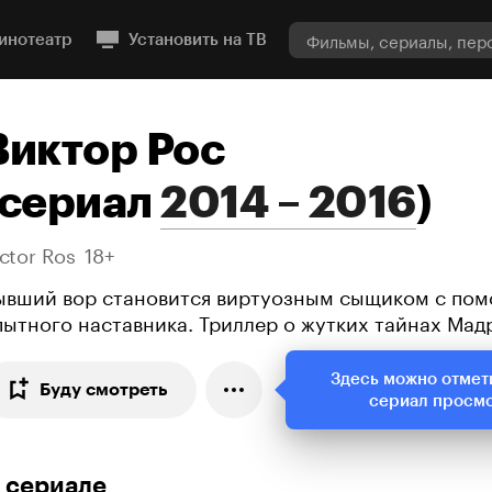
инотеатр
Установить на ТВ
Виктор Рос
сериал
2014 – 2016
)
ctor Ros
18+
ывший вор становится виртуозным сыщиком с по
пытного наставника. Триллер о жутких тайнах Мад
Здесь можно отмет
Буду смотреть
сериал просм
 сериале