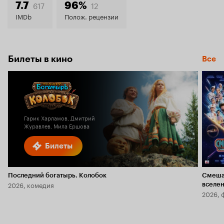
8.1
617
12
7.7
96%
IMDb
Полож. рецензии
Билеты в кино
Все
Гарик Харламов, Дмитрий
Журавлев, Мила Ершова
Билеты
Последний богатырь. Колобок
Смеша
2026, комедия
вселе
2026, 