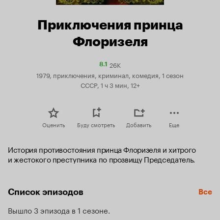
Приключения принца
Флоризеля
26K
Рейтинг
8.1
Кинопоиска
1979, приключения, криминал, комедия, 1 сезон
8.1
СССР, 1 ч 3 мин, 12+
Оценить
Буду смотреть
Добавить
Еще
История противостояния принца Флоризеля и хитрого 
и жестокого преступника по прозвищу Председатель.
Список эпизодов
Все
Вышло 3 эпизода в 1 сезоне