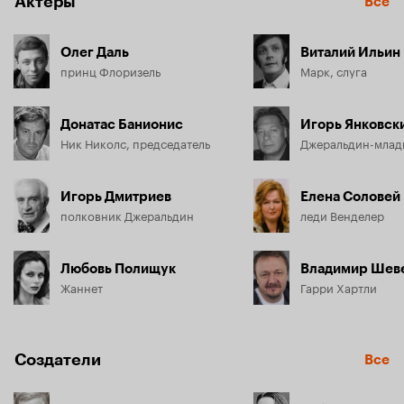
Актёры
Все
Олег Даль
Виталий Ильин
принц Флоризель
Марк, слуга
Донатас Банионис
Игорь Янковск
Ник Николс, председатель
Джеральдин-мла
Игорь Дмитриев
Елена Соловей
полковник Джеральдин
леди Венделер
Любовь Полищук
Владимир Шев
Жаннет
Гарри Хартли
Создатели
Все