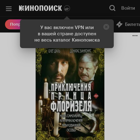
Войти
Онлайн-кинотеатр
Билет
Попробовать Плюс
У вас включен VPN или
в вашей стране доступен
не весь каталог Кинопоиска