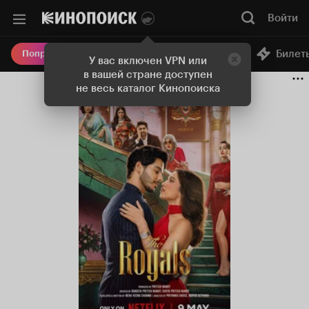
Войти
Онлайн-кинотеатр
Билет
Попробовать Плюс
У вас включен VPN или
в вашей стране доступен
не весь каталог Кинопоиска