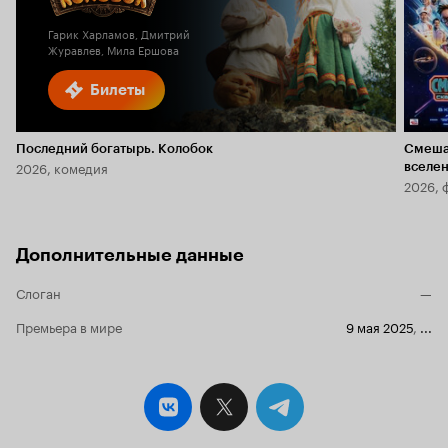
2.4
Гарик Харламов, Дмитрий
Журавлев, Мила Ершова
Билеты
Последний богатырь. Колобок
Смеша
2026, комедия
вселе
2026, 
Дополнительные данные
Слоган
—
Премьера в мире
9 мая 2025
,
...