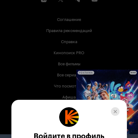
Соглашение
Правила рекомендаций
Справка
Кинопоиск PRO
Все фильмы
Все сериалы
РЕКЛАМА
Что посмотреть
Афиша
Музыка
Телепрограмма
Книги
Войдите в профиль