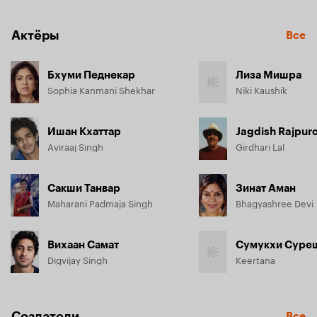
Актёры
Все
Бхуми Педнекар
Лиза Мишра
Sophia Kanmani Shekhar
Niki Kaushik
Ишан Кхаттар
Jagdish Rajpuro
Aviraaj Singh
Girdhari Lal
Сакши Танвар
Зинат Аман
Maharani Padmaja Singh
Bhagyashree Devi
Вихаан Самат
Сумукхи Суре
Digvijay Singh
Keertana
Создатели
Все