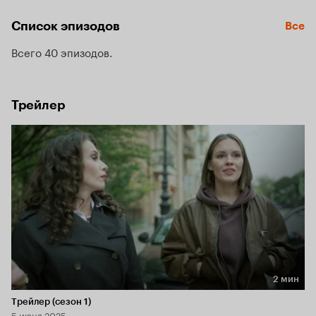
и непримиримые разногласия станут залогом успеха этой 
парочки, которой предстоит раскрыть вместе не одно 
Список эпизодов
Все
преступление.
Всего 40 эпизодов
Трейлер
2 мин
Длительность 2 мин
Трейлер (сезон 1)
5 июня 2025