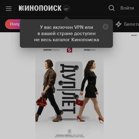
Войти
Онлайн-кинотеатр
Билет
Попробовать Плюс
У вас включен VPN или
в вашей стране доступен
не весь каталог Кинопоиска