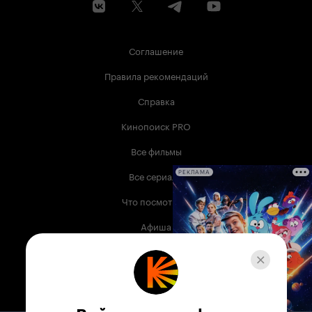
Соглашение
Правила рекомендаций
Справка
Кинопоиск PRO
Все фильмы
Все сериалы
РЕКЛАМА
Что посмотреть
Афиша
Музыка
Телепрограмма
Книги