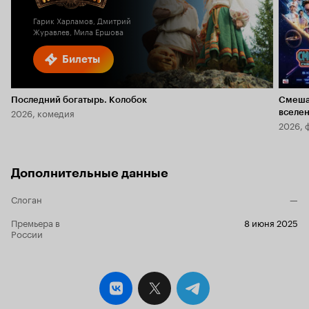
Гарик Харламов, Дмитрий
Журавлев, Мила Ершова
Билеты
Последний богатырь. Колобок
Смеша
2026, комедия
вселе
2026, 
Дополнительные данные
Слоган
—
Премьера в
8 июня 2025
России