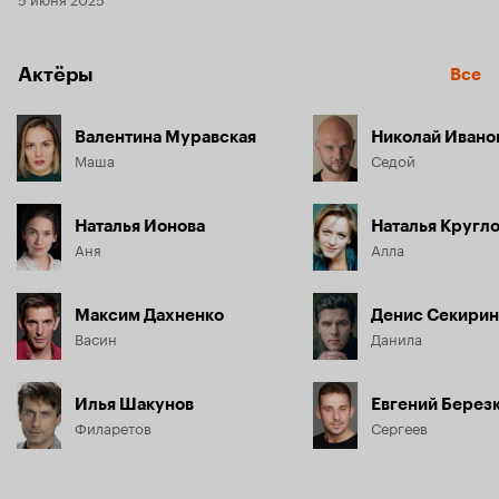
Актёры
Все
Валентина Муравская
Николай Ивано
Маша
Седой
Наталья Ионова
Наталья Кругл
Аня
Алла
Максим Дахненко
Денис Секирин
Васин
Данила
Илья Шакунов
Евгений Берез
Филаретов
Сергеев