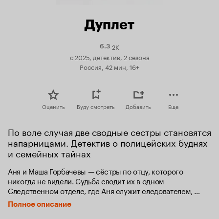
Дуплет
2K
Рейтинг
6.3
Кинопоиска
с 2025, детектив, 2 сезона
6.3
Россия, 42 мин, 16+
Оценить
Буду смотреть
Добавить
Еще
По воле случая две сводные сестры становятся 
напарницами. Детектив о полицейских буднях 
и семейных тайнах
Аня и Маша Горбачевы — сёстры по отцу, которого 
никогда не видели. Судьба сводит их в одном 
Следственном отделе, где Аня служит следователем, 
а Маша — оперативником. У них разные характеры 
Полное описание
и разные подходы к работе. Но вечные противоречия 