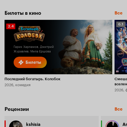
Билеты в кино
Все
Рейт
6.1
Рейтинг
2.4
Кино
Кинопоиска
6.1
2.4
Гарик Харламов, Дмитрий
Журавлев, Мила Ершова
Билеты
Последний богатырь. Колобок
Смеша
2026, комедия
вселе
2026, 
Рецензии
Все
kshisia
A