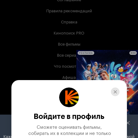
Правила рекомендаций
Справка
Кинопоиск PRO
Все фильмы
Все сериалы
РЕКЛАМА
Что посмотреть
Афиша
Музыка
Телепрограмма
Книги
Войдите в профиль
Служба поддержки
Сможете оценивать фильмы,

 собирать их в коллекции и не только
Кажется, вы используете блокировщик рекламы. Вместе с рекламой