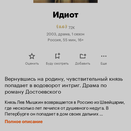
Идиот
72K
Рейтинг
8.6
Кинопоиска
2003, драма, 1 сезон
8.6.
Россия, 55 мин, 16+
топ
250
Оценить
Буду смотреть
Добавить
Еще
Вернувшись на родину, чувствительный князь 
попадает в водоворот интриг. Драма по 
роману Достоевского
Князь Лев Мышкин возвращается в Россию из Швейцарии, 
где несколько лет лечился от душевного недуга. В 
Петербурге он попадает в дом своих дальних 
родственников – семьи Епанчиных. Чуткий и 
Полное описание
внимательный к другим людям он оказывается в 
круговороте страстей и интриг.