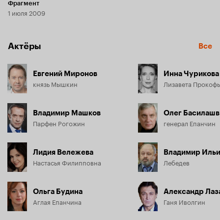
Фрагмент
1 июля 2009
Актёры
Все
Евгений Миронов
Инна Чурикова
князь Мышкин
Лизавета Прокоф
Владимир Машков
Олег Басилашв
Парфен Рогожин
генерал Епанчин
Лидия Вележева
Владимир Иль
Настасья Филипповна
Лебедев
Ольга Будина
Александр Лаз
Аглая Епанчина
Ганя Иволгин