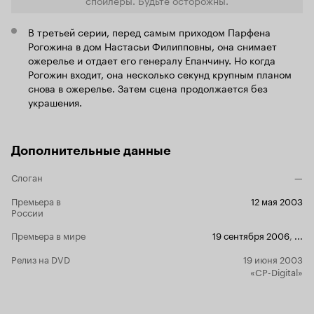
то в случае
это, наверн
В третьей серии, перед самым приходом Парфена
реально
оч
Рогожина в дом Настасьи Филипповны, она снимает
есть главн
ожерелье и отдает его генералу Епанчину. Но когда
единственн
Рогожин входит, она несколько секунд крупным планом
человечест
снова в ожерелье. Затем сцена продолжается без
произведени
украшения.
интерпрета
человечески
проявления.
психологич
Дополнительные данные
персонажей
поведения 
Слоган
—
моём отзыв
изучено и 
Премьера в
12 мая 2003
философов 
России
литераторов
программе и
Премьера в мире
19 сентября 2006
,
...
Но всё же, 
выводов, хо
Релиз на DVD
19 июня 2003
взгляд,
«CP-Digital»
осн
сегодняшни
современны
Человечест