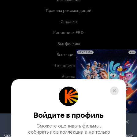
Правила рекомендаций
Справка
Кинопоиск PRO
Все фильмы
Все сериалы
РЕКЛАМА
Что посмотреть
Афиша
Музыка
Телепрограмма
Книги
Войдите в профиль
Служба поддержки
Сможете оценивать фильмы,

 собирать их в коллекции и не только
Кажется, вы используете блокировщик рекламы. Вместе с рекламой