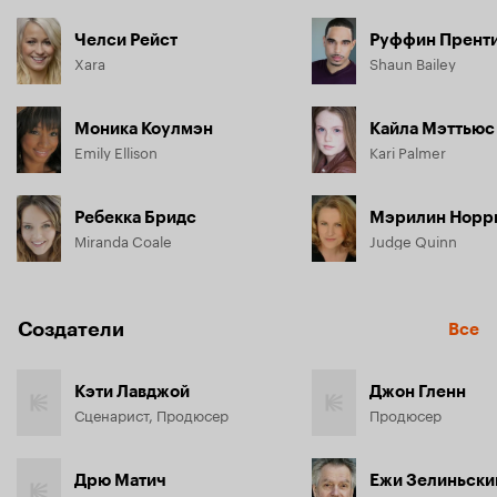
Челси Рейст
Руффин Прент
Xara
Shaun Bailey
Моника Коулмэн
Кайла Мэттьюс
Emily Ellison
Kari Palmer
Ребекка Бридс
Мэрилин Норр
Miranda Coale
Judge Quinn
Создатели
Все
Кэти Лавджой
Джон Гленн
Сценарист, Продюсер
Продюсер
Дрю Матич
Ежи Зелиньски