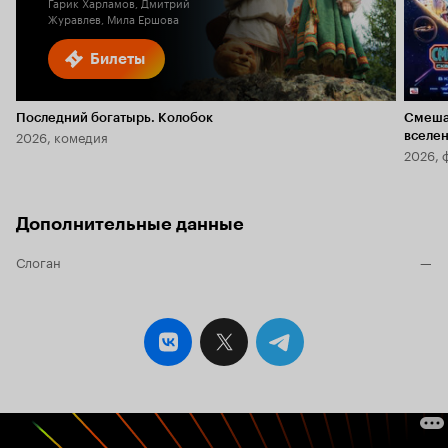
Гарик Харламов, Дмитрий
Журавлев, Мила Ершова
Билеты
Последний богатырь. Колобок
Смеша
2026, комедия
вселе
2026, 
Дополнительные данные
Слоган
—