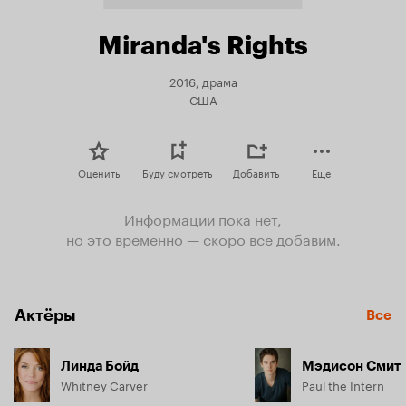
Miranda's Rights
2016, драма
США
Оценить
Буду смотреть
Добавить
Еще
Информации пока нет,
но это временно — скоро все добавим.
Актёры
Все
Линда Бойд
Мэдисон Смит
Whitney Carver
Paul the Intern