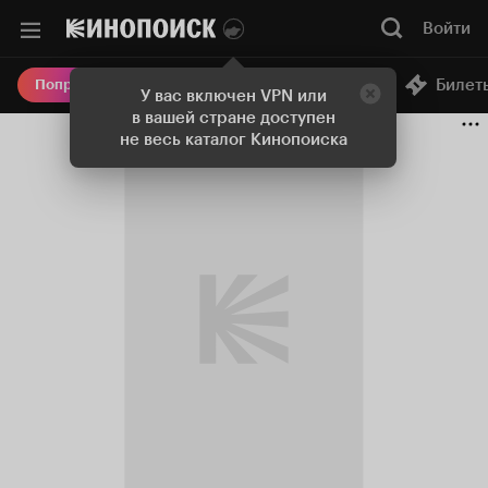
Войти
Онлайн-кинотеатр
Билет
Попробовать Плюс
У вас включен VPN или
в вашей стране доступен
не весь каталог Кинопоиска