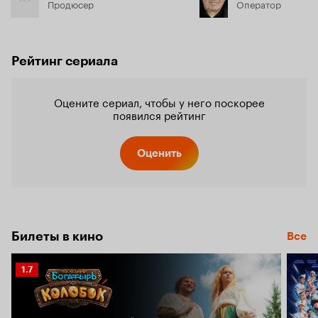
Продюсер
Оператор
Рейтинг сериала
Оцените сериал, чтобы у него поскорее
появился рейтинг
Оценить
Билеты в кино
Все
Рейтинг
1.7
Кинопоиска
1.7