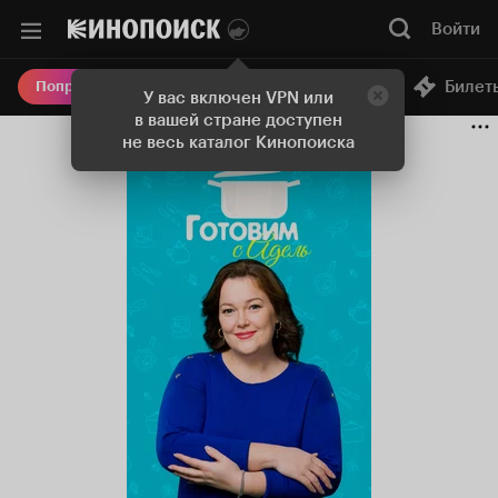
Войти
Онлайн-кинотеатр
Билет
Попробовать Плюс
У вас включен VPN или
в вашей стране доступен
не весь каталог Кинопоиска