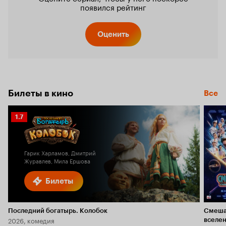
появился рейтинг
Оценить
Билеты в кино
Все
Рейтинг
1.7
Кинопоиска
1.7
Гарик Харламов, Дмитрий
Журавлев, Мила Ершова
Билеты
Последний богатырь. Колобок
Смеша
2026, комедия
вселе