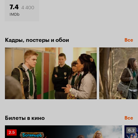
7.2
4 400
7.4
IMDb
Кадры, постеры и обои
Все
Билеты в кино
Все
Рейт
6.2
Рейтинг
2.5
Кино