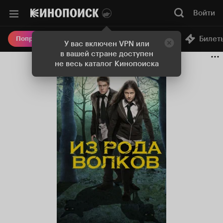
Войти
Онлайн-кинотеатр
Билет
Попробовать Плюс
У вас включен VPN или
в вашей стране доступен
не весь каталог Кинопоиска