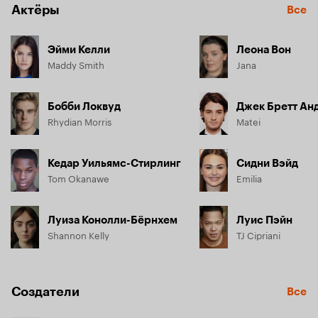
Актёры
Все
Эйми Келли
Леона Вон
Maddy Smith
Jana
Бобби Локвуд
Джек Бретт Ан
Rhydian Morris
Matei
Кедар Уильямс-Стирлинг
Сидни Вэйд
Tom Okanawe
Emilia
Луиза Конолли-Бёрнхем
Луис Пэйн
Shannon Kelly
TJ Cipriani
Создатели
Все