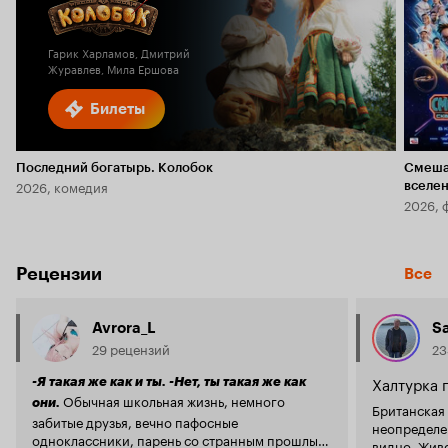
Кинопоиска
6.2
2.5
Гарик Харламов, Дмитрий
Журавлев, Мила Ершова
Билеты
Последний богатырь. Колобок
Смеша
2026, комедия
вселе
2026, 
Рецензии
Все
Avrora_L
Sa
29 рецензий
23
Халтурка 
-Я такая же как и ты. -Нет, ты такая же как
Обычная школьная жизнь, немного
они.
Британская
забитые друзья, вечно пафосные
неопределе
одноклассники, парень со странным прошлым
видно. Жив