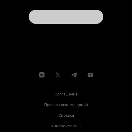
Соглашение
Правила рекомендаций
Справка
Кинопоиск PRO