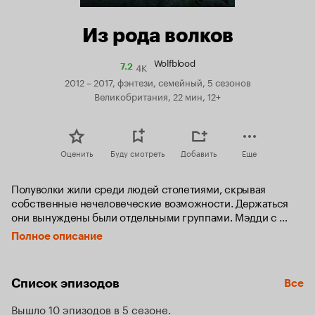
Из рода волков
Wolfblood
4K
Рейтинг
7.2
Кинопоиска
2012 – 2017, фэнтези, семейный, 5 сезонов
7.2
Великобритания, 22 мин, 12+
Оценить
Буду смотреть
Добавить
Еще
Полуволки жили среди людей столетиями, скрывая 
собственные нечеловеческие возможности. Держаться 
они вынуждены были отдельными группами. Мэдди с 
родителями являются единственными представителями 
Полное описание
полуволков на собственной территории. Всё бы так и 
продолжалось, если бы в один чудесный день в школе не 
объявился новенький ученик…
Список эпизодов
Все
Вышло 10 эпизодов в 5 сезоне