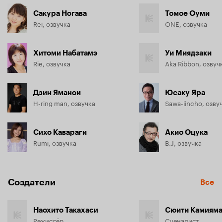
выращена.
Сакура Ногава
Томое Оуми
Rei, озвучка
ONE, озвучка
Хитоми Набатамэ
Уи Миядзаки
Rie, озвучка
Aka Ribbon, озвуч
Дзин Яманои
Юсаку Яра
H-ring man, озвучка
Sawa-iincho, озву
Сихо Кавараги
Акио Оцука
Rumi, озвучка
B.J, озвучка
Создатели
Все
Наохито Такахаси
Сюити Камиям
Режиссёр
Сценарист