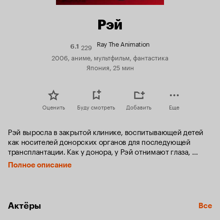
Рэй
Ray The Animation
229
Рейтинг
6.1
Кинопоиска
2006, аниме, мультфильм, фантастика
6.1
Япония, 25 мин
Оценить
Буду смотреть
Добавить
Еще
Рэй выросла в закрытой клинике, воспитывающей детей 
как носителей донорских органов для последующей 
трансплантации. Как у донора, у Рэй отнимают глаза, 
однако странный незнакомец преподносит ей подарок, 
Полное описание
вернув возможность видеть. Новые глаза Рэй необычны: 
они дают возможность видеть сквозь предметы, как 
рентген.Десять лет спустя Рэй работает нелегальным 
хирургом, оперируя за деньги. Случайное столкновение 
Актёры
Все
со старой подругой освежает воспоминания Рэй, она 
решает разгадать тайну клиники, в которой она была 