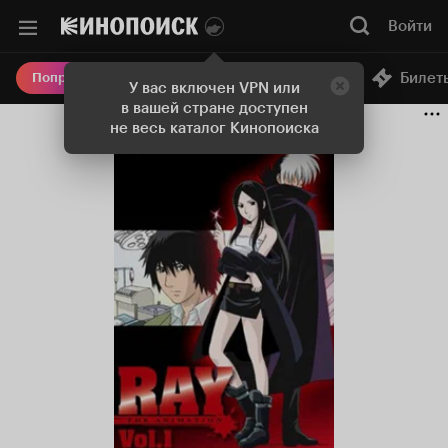
Войти
Онлайн-кинотеатр
Билет
Попробовать Плюс
У вас включен VPN или
в вашей стране доступен
не весь каталог Кинопоиска