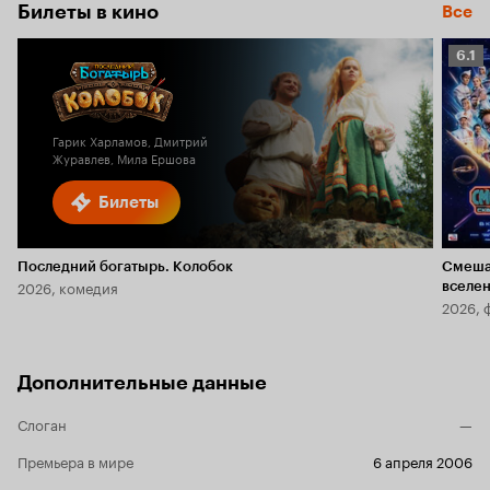
6.1
Билеты в кино
Все
Рейт
6.1
Кино
6.1
Гарик Харламов, Дмитрий
Журавлев, Мила Ершова
Билеты
Последний богатырь. Колобок
Смеша
2026, комедия
вселе
2026, 
Дополнительные данные
Слоган
—
Премьера в мире
6 апреля 2006