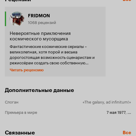
FRIDMON
1068 рецензий
Невероятные приключения
космического мусорщика
Фантастические космические сериалы –
великолепная, хотя порой и весьма
дорогостоящая возможность сценаристам и
режиссёрам создать свою собственную
уникальную вселенную. При этом не стоит
Читать рецензию
забывать, что такое кино представляет собой,
прежде всего, шоу о покорении космоса. А в
шоу серьёзность и научность не
приветствуется. Вторая половина 1970-х годов
Дополнительные данные
– это время, перенасыщенное фантастикой.
Появляется много серьезных произведений, а
Слоган
«The galaxy, ad infinitum!»
вместе с ними обязательно появляются и
пародии. Соавтор комедийного шоу “Напряги
Премьера в мире
7 мая 1977
,
...
извилины”, высмеивающего Бондиану, взялся
пошутить над “Звездным путём”,
“Затерянными в космосе” и “Космической
Связанные
Все
одиссеей 2001 года”. Из этого вырос забавный