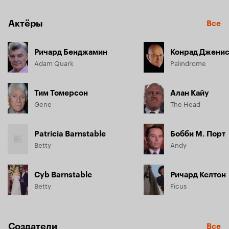
Актёры
Все
Ричард Бенджамин
Конрад Джени
Adam Quark
Palindrome
Тим Томерсон
Алан Кайу
Gene
The Head
Patricia Barnstable
Бобби М. Порт
Betty
Andy
Cyb Barnstable
Ричард Келтон
Betty
Ficus
Создатели
Все