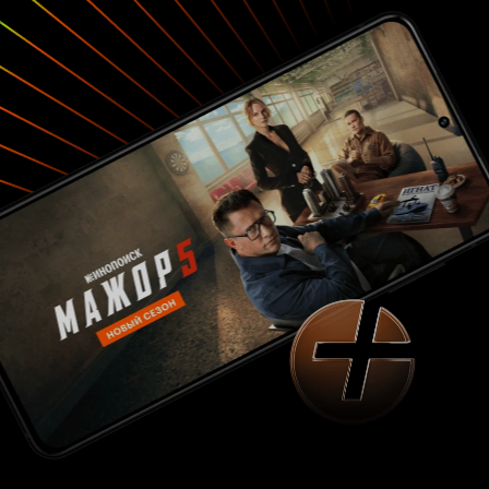
задания, поскольку никто другой не бывает во
'вселенской глуши' чаще, чем он. В
помощниках у него 'сборная солянка' из всех
уголков космоса. Бетти I и Бетти II, также
известные как Бетти (близнецы Сайб и
Патриция Барнстейбл), являются штурманами
и пилотами корабля. Они абсолютно
идентичны и одинаково страстно любят
Кварка. Одна из них является клоном другой,
но каждая утверждает, что другая — клон. Они
склонны говорить в унисон и думать об одном
и том же одновременно. Кварк, описывая свою
команду, объясняет, что он «очень любит»
Бетти, но никогда не уточняет, какую именно.
Джин/Джинн (Тим Томерсон) — «трансмутант»,
гуманоидное существо с полным набором
мужских и женских хромосом. Он/она служит
инженером на корабле. Гендерная путаница
проявляется в раздвоении личности: когда
контроль над Джином берёт на себя его
мачистская мужская сторона, он становится
дерзким, злым и жестоким, испытывая
патологическую ненависть к похожим на
клингонов «горгонам», в то время как более
мягкая и воспитанная личность Джин