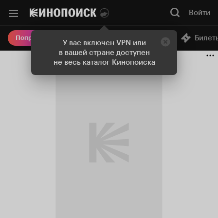
Войти
Онлайн-кинотеатр
Билет
Попробовать Плюс
У вас включен VPN или
в вашей стране доступен
не весь каталог Кинопоиска