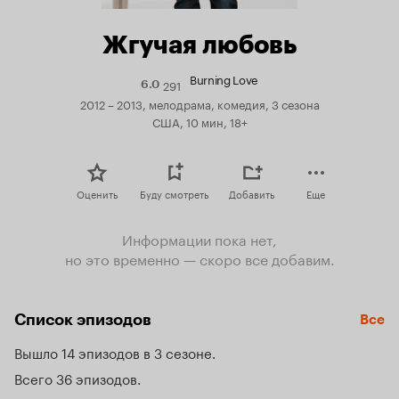
Жгучая любовь
Burning Love
291
Рейтинг
6.0
Кинопоиска
2012 – 2013, мелодрама, комедия, 3 сезона
6.0
США, 10 мин, 18+
Оценить
Буду смотреть
Добавить
Еще
Информации пока нет,
но это временно — скоро все добавим.
Список эпизодов
Все
Вышло 14 эпизодов в 3 сезоне
Всего 36 эпизодов