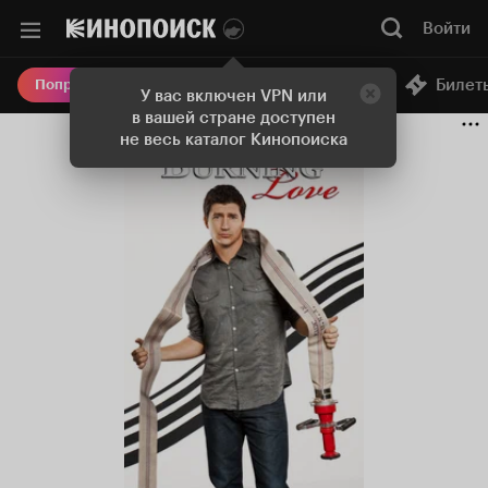
Войти
Онлайн-кинотеатр
Билет
Попробовать Плюс
У вас включен VPN или
в вашей стране доступен
не весь каталог Кинопоиска