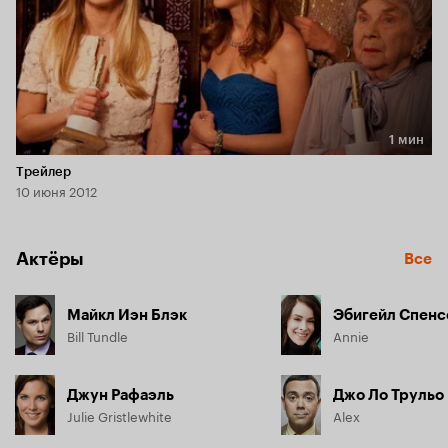
1 мин
Длительность 1 мин
Трейлер
10 июня 2012
Актёры
Все
Майкл Иэн Блэк
Эбигейл Спенс
Bill Tundle
Annie
Джун Рафаэль
Джо Ло Трульо
Julie Gristlewhite
Alex