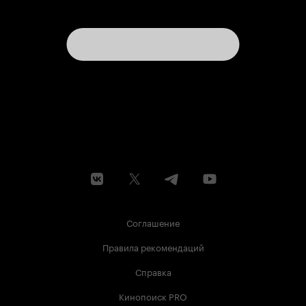
Соглашение
Правила рекомендаций
Справка
Кинопоиск PRO