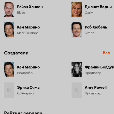
Райан Хансен
Джанет Вэрни
Blaze
Carly
Кен Марино
Роб Хюбель
Mark Orlando
Simon
Создатели
Все
Кен Марино
Франни Болду
Режиссёр
Продюсер
Эрика Ояма
Amy Powell
Сценарист
Продюсер
Рейтинг сериала