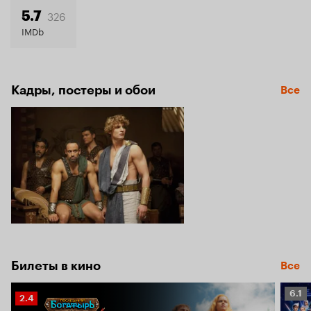
5.3
326
5.7
IMDb
Кадры, постеры и обои
Все
Билеты в кино
Все
Рейт
6.1
Рейтинг
2.4
Кино