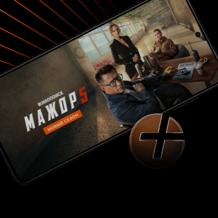
точно в христианских церквях иконам и
распятию. Ни божественных откровений, ни
мифических чудовищ, ни знамений... никто в
действительности не верит там в богов, никто с
ними не встречался, не взаимодействовал, и
это в то время-то! Конечно, Улис 'слышал голос
Афины' и сражался с монстрами, но это
безжалостно выкинули из текста, где было
место только для более 'существенных' дел,
вроде мытья в сауне, унижений царевича,
страданий рабыни, мечтающей стать царицей,
и тому подобное... И что еще сильно ранит -
это убогость всей постановки. Из-за малого
количества персонажей они постоянно друг на
друга наталкиваются. Армия, осаждающая
целый город, от силы состояла из трех
десятков солдат, а жителей города было и того
меньше, можно было подумать царь Итаки
правил не страной, а улицей. Бедность
декораций и несовершенство костюмов и
воинской амуниции делают сериал еще менее
привлекательным. Одним словом, кто хоть
сколько-нибудь ценит произведения Гомера и
историю Древней Греции, сериал лучше не