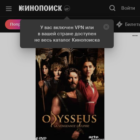
Войти
Онлайн-кинотеатр
Билет
Попробовать Плюс
У вас включен VPN или
в вашей стране доступен
не весь каталог Кинопоиска