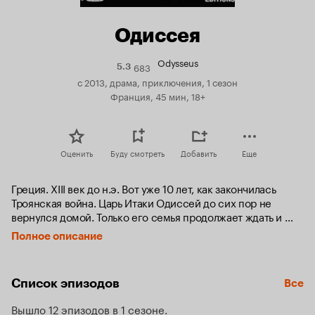
Одиссея
Odysseus
683
Рейтинг
5.3
Кинопоиска
с 2013, драма, приключения, 1 сезон
5.3
Франция, 45 мин, 18+
Оценить
Буду смотреть
Добавить
Еще
Греция. ХIII век до н.э. Вот уже 10 лет, как закончилась 
Троянская война. Царь Итаки Одиссей до сих пор не 
вернулся домой. Только его семья продолжает ждать и 
верить, что он жив. Стать царем вожделеют многие и 
Полное описание
настойчиво требуют от царицы Пенелопы вступить в 
повторный брак. Напряжение возрастает, и наступает 
момент, когда претенденты на трон больше не желают 
Список эпизодов
Все
ждать.
Вышло 12 эпизодов в 1 сезоне