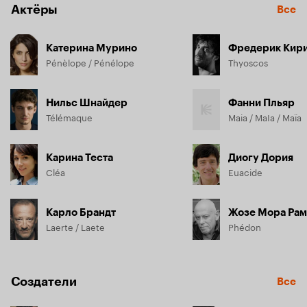
Актёры
Все
Катерина Мурино
Фредерик Кир
Pénèlope / Pénélope
Thyoscos
Нильс Шнайдер
Фанни Пльяр
Télémaque
Maia / MaIa / Maïa
Карина Теста
Диогу Дория
Cléa
Euacide
Карло Брандт
Жозе Мора Ра
Laerte / Laete
Phédon
Создатели
Все