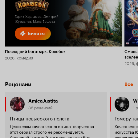
Кинопоиска
6.1
2.4
Гарик Харламов, Дмитрий
Журавлев, Мила Ершова
Билеты
Последний богатырь. Колобок
Смеша
2026, комедия
вселе
2026, 
Рецензии
Все
AmicaJustita
Wi
36 рецензий
1 
Птицы невысокого полета
Гомеру та
Ценителям качественного кино-творчества
Качественн
этот сериал строго не рекомендуется.
искусства (
Сценарий, который, по идее, должен был
современная