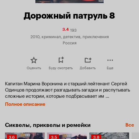
Дорожный патруль 8
193
Рейтинг
3.4
Кинопоиска
2010, криминал, детектив, приключения
3.4
Россия
Оценить
Буду смотреть
Добавить
Еще
Капитан Марина Воронина и старший лейтенант Сергей 
Одинцов продолжают разгадывать загадки и распутывать 
сложные истории, которые подбрасывает им 
автомобильная жизнь Санкт-Петербурга. 

Полное описание
Убийства на дорогах, аферы с транспортом, силовые 
угоны – только небольшая часть всех расследований, с 
Сиквелы, приквелы и ремейки
Все
которыми придется столкнуться Ворониной и Одинцову 
под руководством подполковника Кокорева.
Рейтинг
Рейтинг
Рейтинг
3.6
3.5
3.8