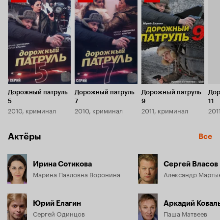
Кинопоиска
Кинопоиска
Кинопоиска
3.6
3.5
3.8
Дорожный патруль
Дорожный патруль
Дорожный патруль
Дор
5
7
9
11
2010, криминал
2010, криминал
2011, криминал
201
Актёры
Все
Ирина Сотикова
Сергей Власов
Марина Павловна Воронина
Александр Марты
Юрий Елагин
Аркадий Ковал
Сергей Одинцов
Паша Матвеев