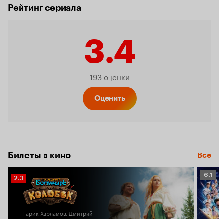
Рейтинг сериала
3.4
Рейтинг
193 оценки
Кинопо
Оценить
3.4
Билеты в кино
Все
Рейт
6.1
Рейтинг
2.3
Кино
Кинопоиска
6.1
2.3
Гарик Харламов, Дмитрий