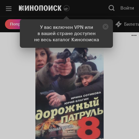
Войти
Онлайн-кинотеатр
Билет
Попробовать Плюс
У вас включен VPN или
в вашей стране доступен
не весь каталог Кинопоиска