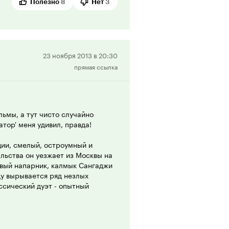
Полезно
8
Нет
3
е Вася Обломов), выше всяких
ую-нибудь песню в тему. А
 из песни 'Начальник', до сих
а славу!
Положительная
23 ноября 2013 в 20:30
которым наполнена почти каждая
прямая ссылка
рецензия
. А концовка отнюдь не смешная,
рошо продумано и сериал
ерсонажами. Особенно между
ьмы, а тут чисто случайно
писывается. Панкратов-таки
тор' меня удивил, правда!
ции, смелый, остроумный и
. Единственный минус -
е кино
льства он уезжает из Москвы на
южете. Но это все покрывает
новый напарник, калмык Сангаджи
а также натуральные персонажи!
ду вырывается ряд незлых
ссический дуэт - опытный