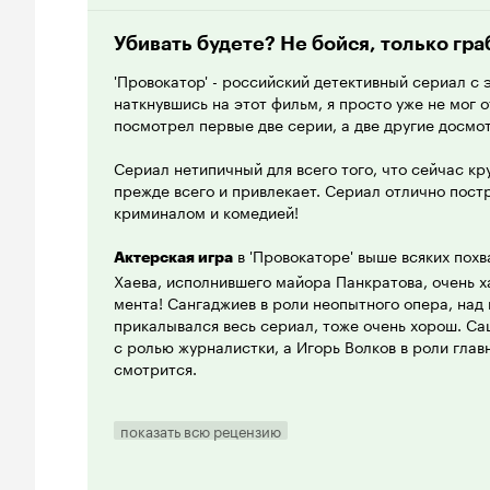
Убивать будете? Не бойся, только гра
'Провокатор' - российский детективный сериал с
наткнувшись на этот фильм, я просто уже не мог о
посмотрел первые две серии, а две другие досмо
Сериал нетипичный для всего того, что сейчас кру
прежде всего и привлекает. Сериал отлично пост
криминалом и комедией!
в 'Провокаторе' выше всяких пох
Актерская игра
Хаева, исполнившего майора Панкратова, очень 
мента! Сангаджиев в роли неопытного опера, над
прикалывался весь сериал, тоже очень хорош. С
с ролью журналистки, а Игорь Волков в роли глав
смотрится.
, конечно, местами косоват и нереалистич
Сюжет
показать всю рецензию
интересно и с юмором. В целом работа сценарис
, которое предста
Музыкальное сопровождение