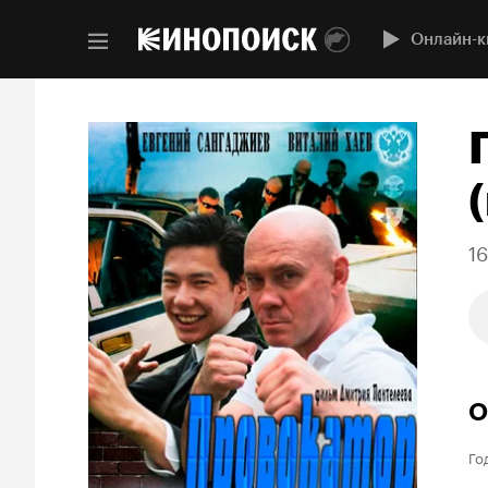
Онлайн-к
(
1
О
Го