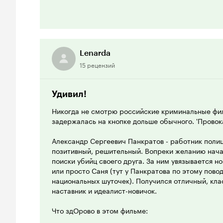
талантливого музыканта Василия Гончарова (он ж
похвал. В конце каждой серии Вася исполняет как
главная тема сериала, видоизмененное вступление
пор звучит у меня в голове. Гончаров потрудился н
Lenarda
Что же все-таки главнее в этом сериале: юмор, 
15 рецензий
сцена, или детектив? Ответ прост: и то, и другое
заставляет дрожь бежать по спине. Все очень хо
смотреть стоит.
Удивил!
Очень хорошо изображены отношениями между п
Никогда не смотрю российские криминальные фил
Панкратовым с Саней. И концовка очень хорошо в
задержалась на кнопке дольше обычного. 'Провока
спровоцировал Сапуна!
Александр Сергеевич Панкратов - работник поли
Отличный детектив + смешная комедия = годно
позитивный, решительный. Вопреки желанию нача
множество
и некоторые слабые момент в с
поиски убийц своего друга. За ним увязывается 
ляпов
отличный юмор и превосходная сюжетная линия, 
или просто Саня (тут у Панкратова по этому пово
национальных шуточек). Получился отличный, кла
Отличное кино
наставник и идеалист-новичок.
9 из 10
Что здОрово в этом фильме: