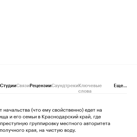
Студии
Связи
Рецензии
Саундтреки
Ключевые
Еще...
слова
 начальства (что ему свойственно) едет на
ща и его семьи в Краснодарский край, где
преступную группировку местного авторитета
получного края, на чистую воду.