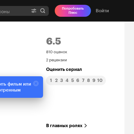
Попробовать
Войти
Плюс
6.5
Рейтинг
810 оценок
2 рецензии
Кинопоиска
Оценить сериал
6.5
1
2
3
4
5
6
7
8
9
10
ить фильм или
отренным
В главных ролях