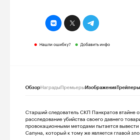
Нашли ошибку?
Добавить инфо
Обзор
Награды
Премьеры
Изображения
Трейлеры
Старший следователь СКП Панкратов втайне от
расследование убийства своего давнего товари
провокационными методами пытается вывести 
Сапуна, который к тому же является главой зло