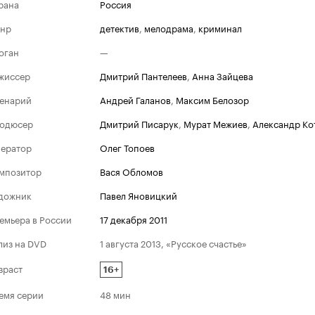
рана
Россия
нр
детектив
,
мелодрама
,
криминал
оган
—
жиссер
Дмитрий Пантелеев
,
Анна Зайцева
енарий
Андрей Галанов
,
Максим Белозор
одюсер
Дмитрий Писарук
,
Мурат Межиев
,
Александр Ко
ератор
Олег Топоев
мпозитор
Вася Обломов
дожник
Павел Яновицкий
емьера в России
17 декабря 2011
лиз на DVD
1 августа 2013, «Русское счастье»
зраст
16+
емя серии
48 мин