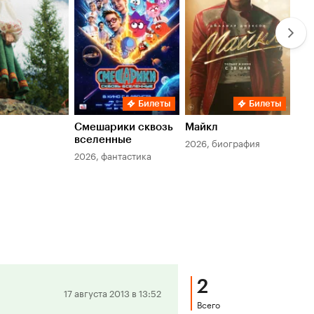
Билеты
Билеты
Смешарики сквозь
Майкл
Зл
вселенные
мер
2026, биография
2026, фантастика
202
2
Положительная
17 августа 2013 в 13:52
Всего
рецензия