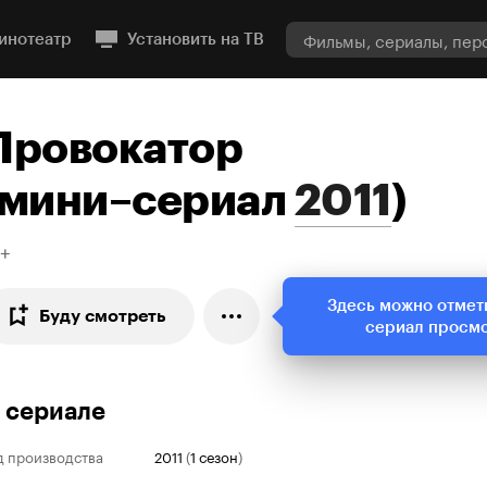
инотеатр
Установить на ТВ
Провокатор
мини–сериал
2011
)
6+
Здесь можно отмет
Буду смотреть
сериал просм
 сериале
д производства
2011
(
1 сезон
)