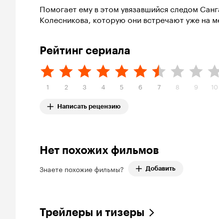
Помогает ему в этом увязавшийся следом Сан
Колесникова, которую они встречают уже на ме
Рейтинг сериала
1
2
3
4
5
6
7
8
9
10
Написать рецензию
Нет похожих фильмов
Знаете похожие фильмы?
Добавить
Трейлеры и тизеры