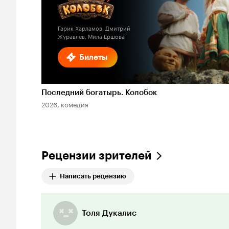
1.7
Гарик Харламов, Дмитрий
Журавлев, Мила Ершова
Билеты
Последний богатырь. Колобок
2026, комедия
Рецензии зрителей
Написать рецензию
Толя Дукалис