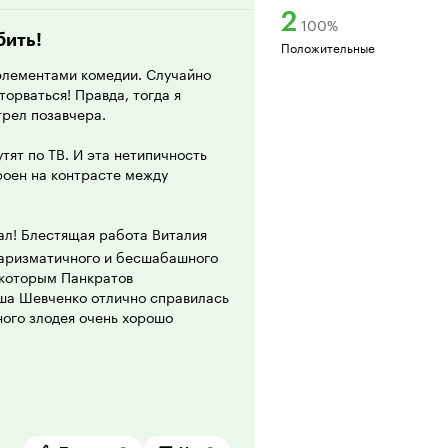
2
100
%
бить!
Положительные
 элементами комедии. Случайно
торваться! Правда, тогда я
трел позавчера.
тят по ТВ. И эта нетипичность
роен на контрасте между
вал! Блестящая работа Виталия
харизматичного и бесшабашного
 которым Панкратов
аша Шевченко отлично справилась
ного злодея очень хорошо
ен, но зато смотрится очень
тов очень хорошая.
вляет собой музыку и песни