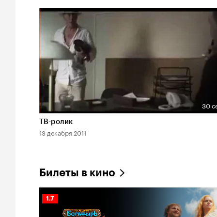
30 с
Длительность 30 сек
ТВ-ролик
13 декабря 2011
Билеты в кино
Рейтинг
1.7
Кинопоиска