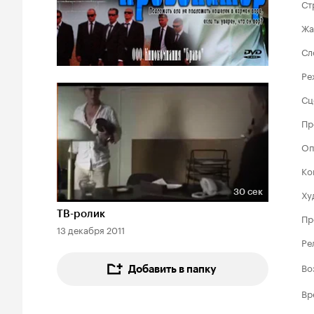
Ст
Жа
Сл
Ре
Сц
Пр
Оп
Ко
30 сек
Ху
Длительность 30 сек
ТВ-ролик
Пр
13 декабря 2011
Ре
Во
Добавить в папку
Вр