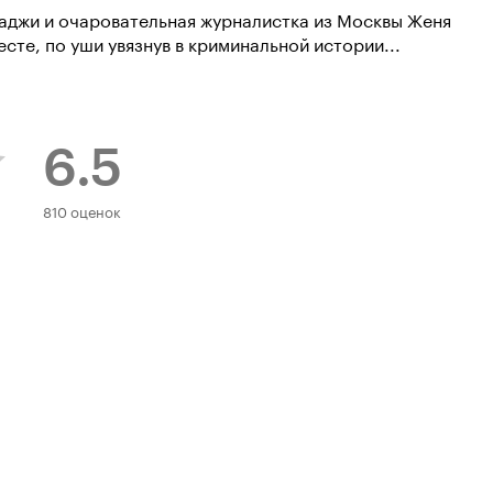
гаджи и очаровательная журналистка из Москвы Женя
сте, по уши увязнув в криминальной истории...
6.5
Рейтинг
810 оценок
Кинопоиска
6.5