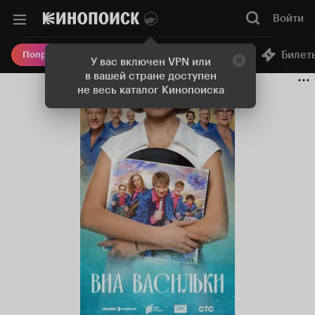
Войти
Онлайн-кинотеатр
Билет
Попробовать Плюс
У вас включен VPN или
в вашей стране доступен
не весь каталог Кинопоиска