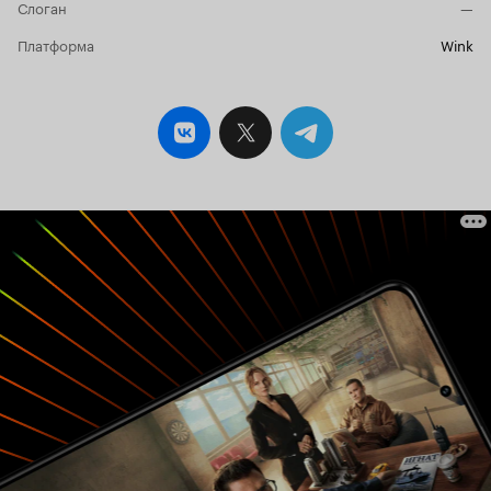
Слоган
—
кофеине. Это сложно объяснить. Простота
должна быть искренняя, а не наигранная.
Платформа
Wink
Простота - это очень сложно! Беготня вокруг
социальных сетей также выглядит абсолютно
бессмысленной. Понятно, что такова сейчас
жизнь. И всякие лайки и соответствующая
графика - это хороший и простой способ
визуализировать развитие сюжета, но выглядит
это уже не свежо и совершенно не интересно.
Ну а самое главное - это опять
потребительское и меркантильное наполнение
основной идеи фильма. Богатая женщина по
своей 'прихоти' решает заказать выступление
группы, которой уже нет. То есть все опять
крутиться вокруг денег и эгоистичных желаний
богачей. Абсолютно точно, что при наличии
желания и постановке задачи сценаристы
написали бы совершенно чистую историю с
аналогичным антуражем. Но почему-то такой
задачи нет. Положительным в этом фильме
является отсутствие в нем негативной и
деструктивной повестки, которой так
переполнены 'наши' фильмы. Но один только
этот факт не может сделать кино хорошим.