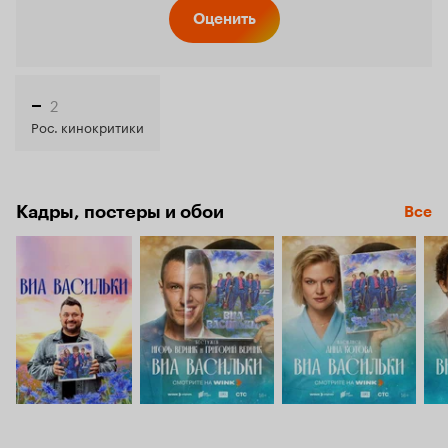
Кинопо
Оценить
7.3
2
–
Рос. кинокритики
Кадры, постеры и обои
Все