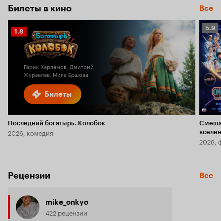
Билеты в кино
Все
Рейт
5.9
Рейтинг
1.8
Кино
Кинопоиска
5.9
1.8
Гарик Харламов, Дмитрий
Журавлев, Мила Ершова
Билеты
Последний богатырь. Колобок
Смеша
2026, комедия
вселе
2026, 
Рецензии
Все
mike_onkyo
422 рецензии