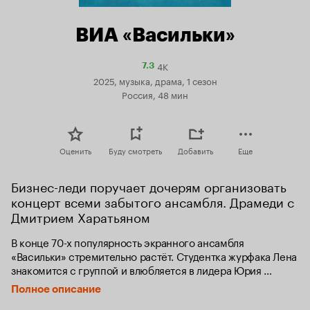
ВИА «Васильки»
4K
Рейтинг
7.3
Кинопоиска
2025, музыка, драма, 1 сезон
7.3
Россия, 48 мин
Оценить
Буду смотреть
Добавить
Еще
Бизнес-леди поручает дочерям организовать 
концерт всеми забытого ансамбля. Драмеди с 
Дмитрием Харатьяном
В конце 70-х популярность экранного ансамбля 
«Васильки» стремительно растёт. Студентка журфака Лена 
знакомится с группой и влюбляется в лидера Юрия 
Василькова. Но внезапно «Васильки» исчезают со сцены. 
Полное описание
Спустя сорок пять лет дочки Лены и внук Рома 