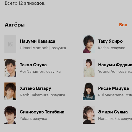
Всего 12 эпизодов
Актёры
Все
Нацуми Каваида
Таку Ясиро
Himari Momochi, озвучка
Kasha, озвучка
Такэо Оцука
Нацуми Фудзи
Aoi Nanamori, озвучка
Young Aoi, озвучк
Хатано Ватару
Рисаэ Мацуда
Nachi Takamura, озвучка
Rui Madarame, оз
Синносукэ Татибана
Эмири Суяма
Yukari, озвучка
Hana Iizuka, озвуч