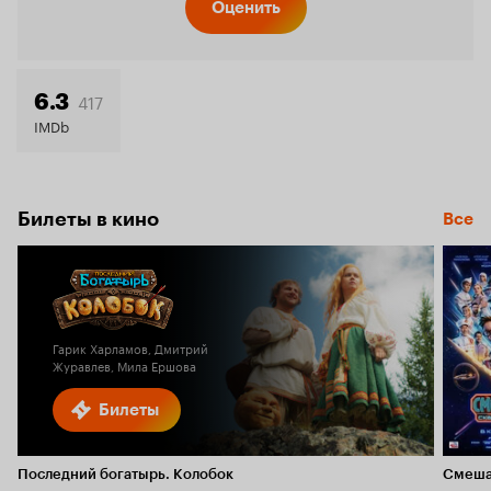
Кинопо
Оценить
6.9
417
6.3
IMDb
Билеты в кино
Все
Гарик Харламов, Дмитрий
Журавлев, Мила Ершова
Билеты
Последний богатырь. Колобок
Смеша