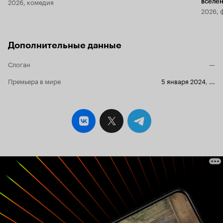
2026, комедия
вселе
2026, 
Дополнительные данные
Слоган
—
Премьера в мире
5 января 2024
,
...