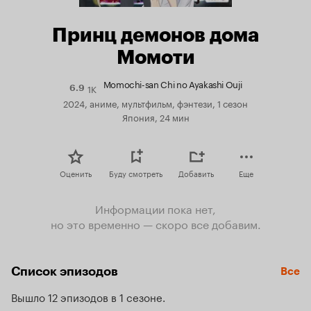
Принц демонов дома
Момоти
Momochi-san Chi no Ayakashi Ouji
1K
Рейтинг
6.9
Кинопоиска
2024, аниме, мультфильм, фэнтези, 1 сезон
6.9
Япония, 24 мин
Оценить
Буду смотреть
Добавить
Еще
Информации пока нет,
но это временно — скоро все добавим.
Список эпизодов
Все
Вышло 12 эпизодов в 1 сезоне