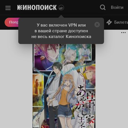
Войти
Онлайн-кинотеатр
Билет
Попробовать Плюс
У вас включен VPN или
в вашей стране доступен
не весь каталог Кинопоиска