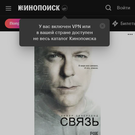
Войти
Онлайн-кинотеатр
Билет
Попробовать Плюс
У вас включен VPN или
в вашей стране доступен
не весь каталог Кинопоиска