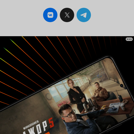
эмоции (положительные или отрицательные -
но сильные) - все это, скорее всего,
понравится вам. Посмотрите, и вы узнаете, к
каким удивительным последствиям в мире
привело то, что 11-летний мальчик молча
написал несколько цифр на листе бумаги.
Сериал приятно удивил. Оценка (за первую
серию) -
9 из 10