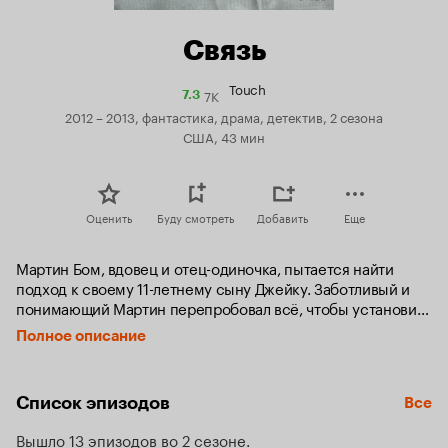
Связь
Touch
7K
Рейтинг
7.3
Кинопоиска
2012 – 2013, фантастика, драма, детектив, 2 сезона
7.3
США, 43 мин
Оценить
Буду смотреть
Добавить
Еще
Мартин Бом, вдовец и отец-одиночка, пытается найти 
подход к своему 11-летнему сыну Джейку. Заботливый и 
понимающий Мартин перепробовал всё, чтобы установить 
контакт с мальчиком, страдающим аутизмом. Джейк 
Полное описание
никогда не разговаривает, не проявляет никаких эмоций и 
не позволяет никому до себя дотрагиваться. Ребёнок 
одержим числами, проводя дни напролет, записывая в 
Список эпизодов
Все
своей тетради непонятные ряды цифр и разбирая 
вышедшие из строя сотовые телефоны. После того как 
Вышло 13 эпизодов во 2 сезоне
Джейк несколько раз сбегает из школы, Мартина 