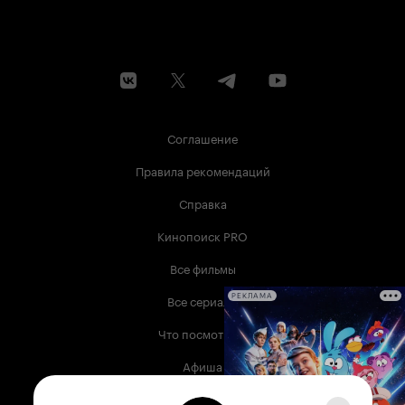
Соглашение
Правила рекомендаций
Справка
Кинопоиск PRO
Все фильмы
Все сериалы
РЕКЛАМА
Что посмотреть
Афиша
Музыка