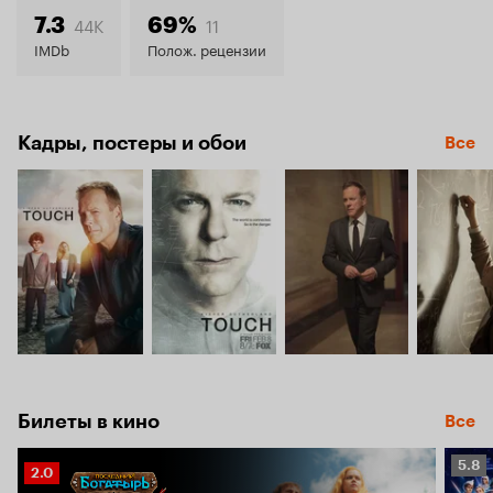
7.3
44K
11
7.3
69%
IMDb
Полож. рецензии
Кадры, постеры и обои
Все
Билеты в кино
Все
Рейт
5.8
Рейтинг
2.0
Кино