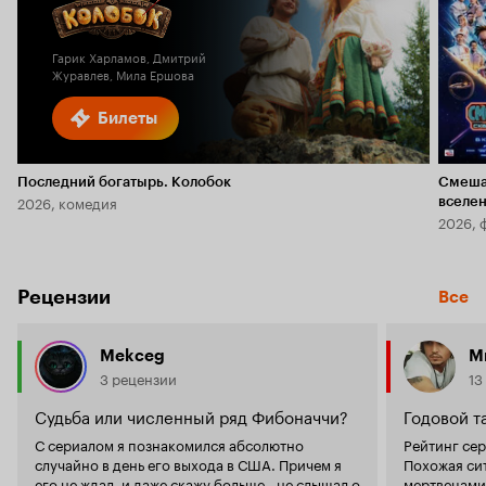
Кинопоиска
5.8
2.0
Гарик Харламов, Дмитрий
Журавлев, Мила Ершова
Билеты
Последний богатырь. Колобок
Смеша
2026, комедия
вселе
2026, 
Рецензии
Все
Mekceg
M
3 рецензии
13
Судьба или численный ряд Фибоначчи?
Годовой т
С сериалом я познакомился абсолютно
Рейтинг се
случайно в день его выхода в США. Причем я
Похожая си
его не ждал, и даже скажу больше - не слышал о
мертвецами 