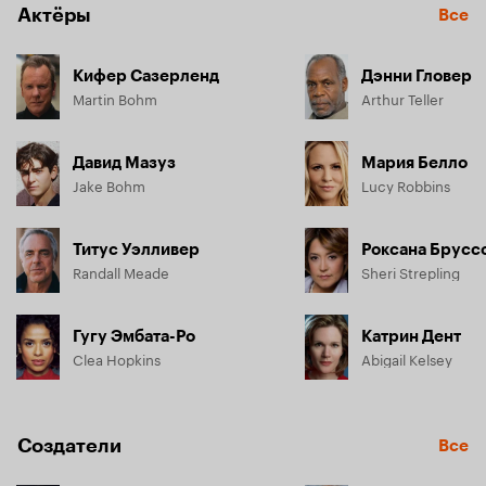
Актёры
Все
Кифер Сазерленд
Дэнни Гловер
Martin Bohm
Arthur Teller
Давид Мазуз
Мария Белло
Jake Bohm
Lucy Robbins
Титус Уэлливер
Роксана Брусс
Randall Meade
Sheri Strepling
Гугу Эмбата-Ро
Катрин Дент
Clea Hopkins
Abigail Kelsey
Создатели
Все