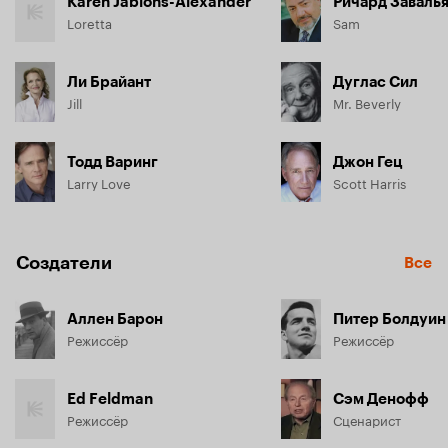
Karen Jablons-Alexander
Ричард Заваль
Loretta
Sam
Ли Брайант
Дуглас Сил
Jill
Mr. Beverly
Тодд Варинг
Джон Гец
Larry Love
Scott Harris
Создатели
Все
Аллен Барон
Питер Болдуин
Режиссёр
Режиссёр
Ed Feldman
Сэм Денофф
Режиссёр
Сценарист