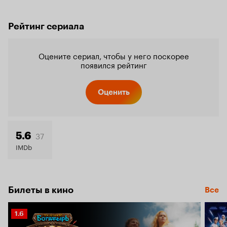
Рейтинг сериала
Оцените сериал, чтобы у него поскорее
появился рейтинг
Оценить
37
5.6
IMDb
Билеты в кино
Все
Рейтинг
1.6
Кинопоиска