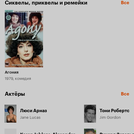
Сиквелы, приквелы и ремейки
Все
Агония
1979, комедия
Актёры
Все
Люси Арназ
Тони Робертс
Jane Lucas
Jim Gordon