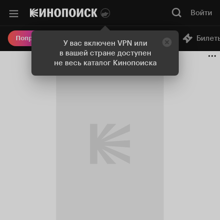
Войти
Онлайн-кинотеатр
Билет
Попробовать Плюс
У вас включен VPN или
в вашей стране доступен
не весь каталог Кинопоиска