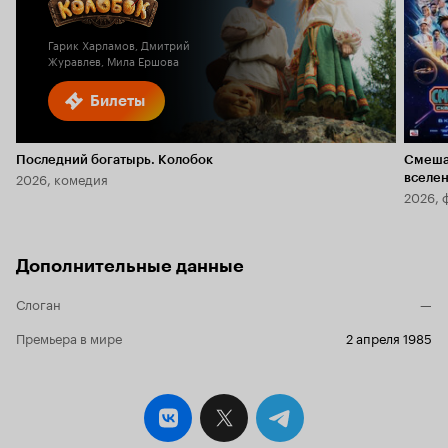
1.6
Гарик Харламов, Дмитрий
Журавлев, Мила Ершова
Билеты
Последний богатырь. Колобок
Смеша
2026, комедия
вселе
2026, 
Дополнительные данные
Слоган
—
Премьера в мире
2 апреля 1985