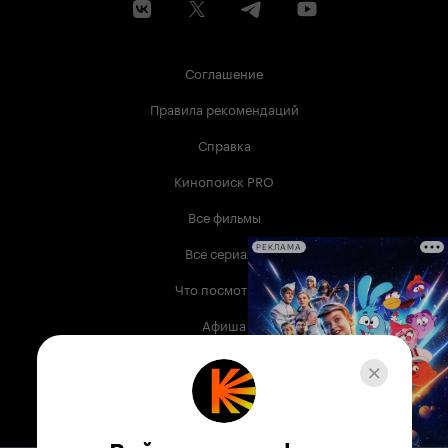
Соглашение
Правила рекомендаций
Справка
Кинопоиск PRO
Все фильмы
Все сериалы
РЕКЛАМА
Что посмотреть
Афиша
Музыка
Телепрограмма
Книги