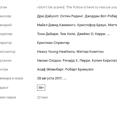
оган
«Don't be scared. The Police is here to rescue you
жиссер
Дрю Дэйуолт
,
Остин Ридинг
,
Джордан Вот-Робе
енарий
Майкл Дэвид Каммингс
,
Кристофор Браун
,
Мэтт
одюсер
Тони ДиБари
,
Тим Хили
,
Джеймс О. Керри
,
...
ератор
Кристиан Спренгер
мпозитор
Heavy Young Heathens
,
Мэттью Комптон
дожник
Наоми Слодки
,
Ричард Х. Перри
,
Колин Киркпат
нтаж
Асаф Эйзенберг
,
Роберт Брэмуэлл
емьера в мире
29 августа 2011
,
...
зраст
18+
емя серии
22 мин