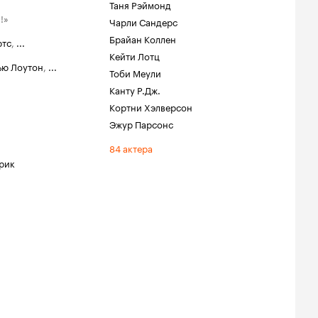
Таня Рэймонд
!»
Чарли Сандерс
Брайан Коллен
ртс
,
...
Кейти Лотц
ью Лоутон
,
...
Тоби Меули
Канту Р.Дж.
Кортни Хэлверсон
Эжур Парсонс
84 актера
рик