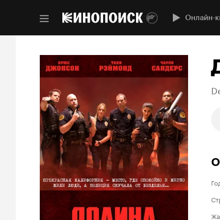
Онлайн-к
De
О
Го
Ст
Жа