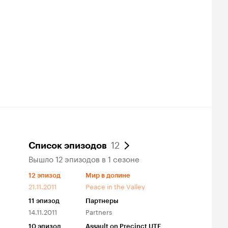
12
Список эпизодов
Вышло 12 эпизодов в 1 сезоне
12
эпизод
Мир в долине
21.11.2011
Peace in the Valley
11
эпизод
Партнеры
14.11.2011
Partners
10
эпизод
Assault on Precinct UTF