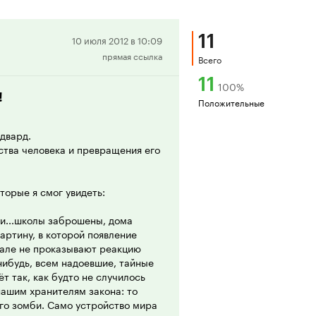
11
Положительная
10 июля 2012 в 10:09
прямая ссылка
рецензия
Всего
11
100
%
!
Положительные
Эдвард.
йства человека и превращения его
торые я смог увидеть:
ни...школы заброшены, дома
картину, в которой появление
иале не проказывают реакцию
нибудь, всем надоевшие, тайные
т так, как будто не случилось
нашим хранителям закона: то
ого зомби. Само устройство мира