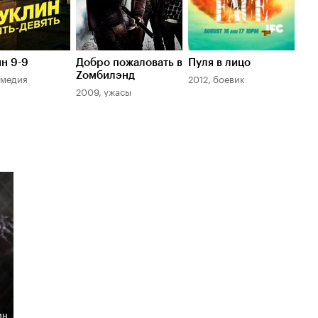
н 9-9
Добро пожаловать в
Пуля в лицо
Zомбилэнд
омедия
2012, боевик
2009, ужасы
ин