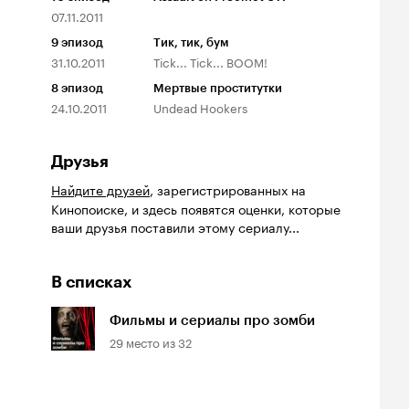
07.11.2011
9
эпизод
Тик, тик, бум
31.10.2011
Tick... Tick... BOOM!
8
эпизод
Мертвые проститутки
24.10.2011
Undead Hookers
Друзья
Найдите друзей
, зарегистрированных на
Кинопоиске, и здесь появятся оценки, которые
ваши друзья поставили этому сериалу...
В списках
Фильмы и сериалы про зомби
29
место из
32