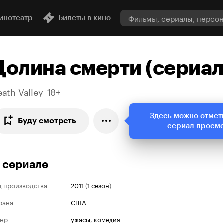
инотеатр
Билеты в кино
Долина смерти
(
сериа
ath Valley
18+
Здесь можно отмет
Буду смотреть
сериал просм
 сериале
д производства
2011
(
1 сезон
)
рана
США
нр
ужасы
,
комедия