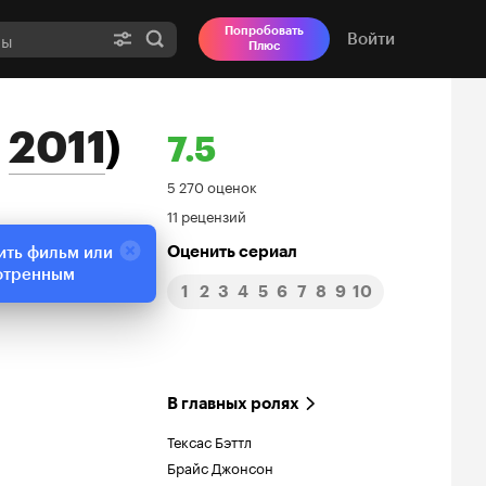
Попробовать
Войти
Плюс
л
2011
)
7.5
Рейтинг
5 270 оценок
11 рецензий
Кинопоиска
Оценить сериал
ить фильм или
7.5
отренным
1
2
3
4
5
6
7
8
9
10
В главных ролях
Тексас Бэттл
Брайс Джонсон