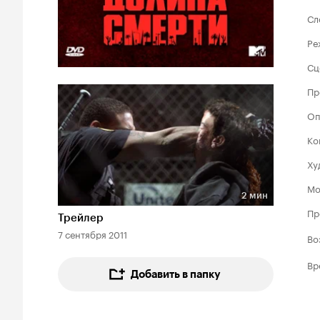
Сл
Ре
Сц
Пр
Оп
Ко
Ху
Мо
2 мин
Длительность 2 мин
Пр
Трейлер
7 сентября 2011
Во
Вр
Добавить в папку