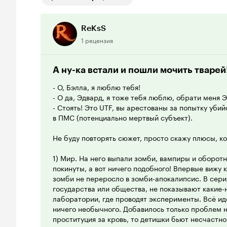
ReKsS
1 рецензия
А ну-ка встали и пошли мочить тварей
- О, Бэлла, я люблю тебя!
- О да, Эдвард, я тоже тебя люблю, обрати меня 
- Стоять! Это UTF, вы арестованы за попытку уби
в ПМС (потенциально мертвый субъект).
Не буду повторять сюжет, просто скажу плюсы, ко
1) Мир. На него выпали зомби, вампиры и оборот
покинуты, а вот ничего подобного! Впервые вижу 
зомби не переросло в зомби-апокалипсис. В сер
государства или общества, не показывают какие-
лаборатории, где проводят эксперименты. Всё идё
ничего необычного. Добавилось только проблем 
проституция за кровь, то детишки бьют несчастн