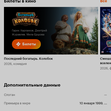
Билеты в кино
Все
Гарик Харламов, Дмитрий
Журавлев, Мила Ершова
Билеты
Последний богатырь. Колобок
Смеша
2026, комедия
вселе
2026, 
Дополнительные данные
Слоган
—
Премьера в мире
10 января 1999
,
...