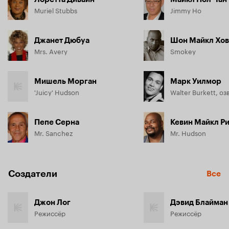
Muriel Stubbs
Jimmy Ho
Джанет Дюбуа
Шон Майкл Хо
Mrs. Avery
Smokey
Мишель Морган
Марк Уилмор
'Juicy' Hudson
Walter Burkett, оз
Пепе Серна
Кевин Майкл Р
Mr. Sanchez
Mr. Hudson
Создатели
Все
Джон Лог
Дэвид Блайман
Режиссёр
Режиссёр