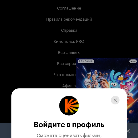
Соглашение
Правила рекомендаций
Справка
Кинопоиск PRO
Все фильмы
Все сериалы
РЕКЛАМА
Что посмотреть
Афиша
Музыка
Телепрограмма
Книги
Войдите в профиль
Служба поддержки
Сможете оценивать фильмы,
