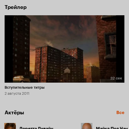
Трейлер
32 сек
Длительность 32 сек
Вступительные титры
2 августа 2011
Актёры
Все
Лоретта Дивайн
Майкл Пол Чан