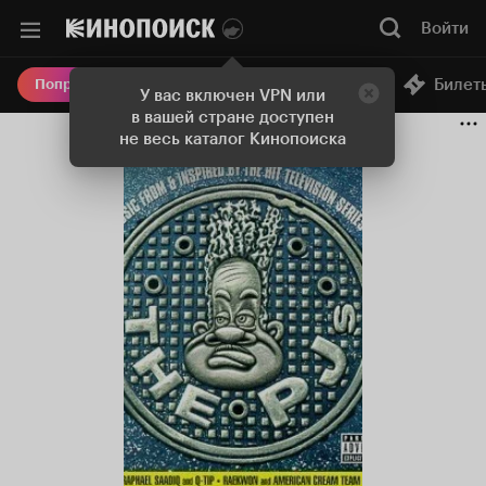
Войти
Онлайн-кинотеатр
Билет
Попробовать Плюс
У вас включен VPN или
в вашей стране доступен
не весь каталог Кинопоиска