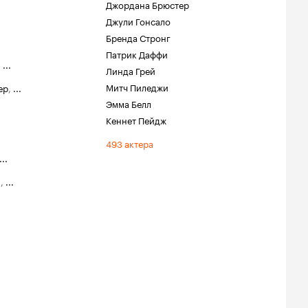
Джордана Брюстер
Джули Гонсало
Бренда Стронг
Патрик Даффи
,
...
Линда Грей
Митч Пиледжи
ер
,
...
Эмма Белл
Кеннет Пейдж
493 актера
...
н
,
...