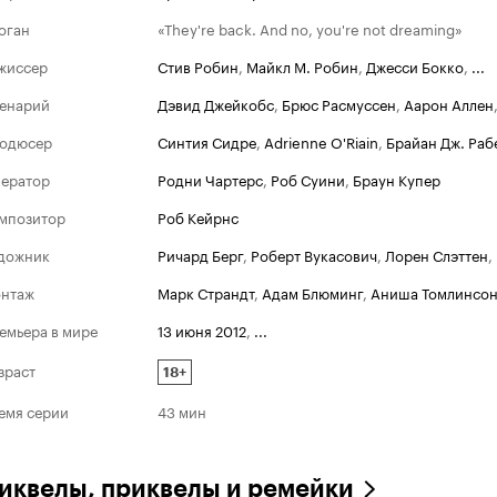
оган
«They're back. And no, you're not dreaming»
жиссер
Стив Робин
,
Майкл М. Робин
,
Джесси Бокко
,
...
енарий
Дэвид Джейкобс
,
Брюс Расмуссен
,
Аарон Аллен
одюсер
Синтия Сидре
,
Adrienne O'Riain
,
Брайан Дж. Раб
ератор
Родни Чартерс
,
Роб Суини
,
Браун Купер
мпозитор
Роб Кейрнс
дожник
Ричард Берг
,
Роберт Вукасович
,
Лорен Слэттен
,
нтаж
Марк Страндт
,
Адам Блюминг
,
Аниша Томлинсо
емьера в мире
13 июня 2012
,
...
зраст
18+
емя серии
43 мин
иквелы, приквелы и ремейки