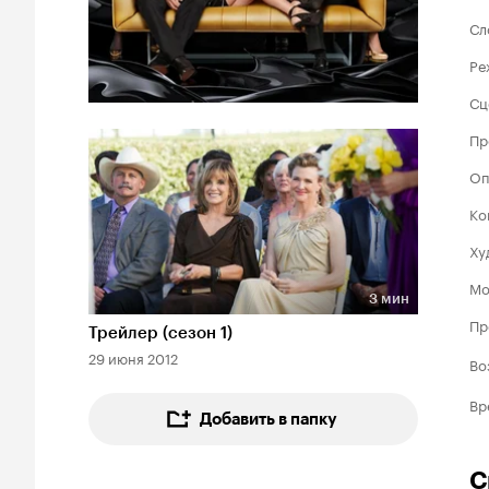
Сл
Ре
Сц
Пр
Оп
Ко
Ху
Мо
3 мин
Длительность 3 мин
Пр
Трейлер (сезон 1)
29 июня 2012
Во
Вр
Добавить в папку
С