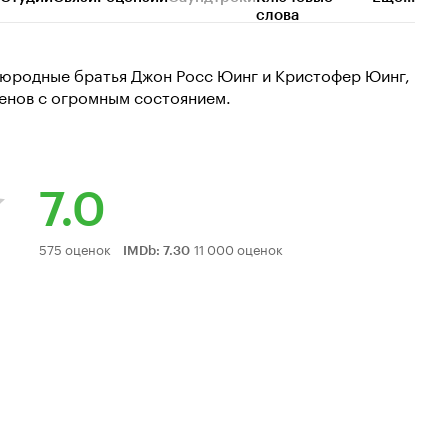
слова
юродные братья Джон Росс Юинг и Кристофер Юинг,
менов с огромным состоянием.
7.0
Рейтинг
575 оценок
11 000 оценок
IMDb
:
7.30
Кинопоиска
7.0