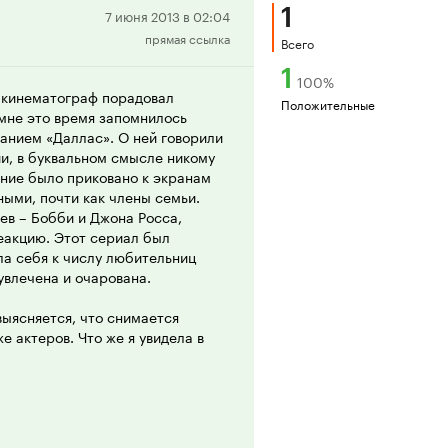
1
Положительная
7 июня 2013 в 02:04
прямая ссылка
рецензия
Всего
1
100
%
й кинематограф порадовал
Положительные
 мне это время запомнилось
анием «Даллас». О ней говорили
и, в буквальном смысле никому
ание было приковано к экранам
ными, почти как члены семьи.
ев – Бобби и Джона Росса,
еакцию. Этот сериал был
ла себя к числу любительниц
 увлечена и очарована.
выясняется, что снимается
е актеров. Что же я увидела в
произведение, стояла серьезная
обрести новых. И это удалось им
тво правильного выбора игрового