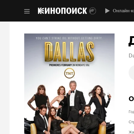
Онлайн-к
Da
О
Го
Ст
Жа