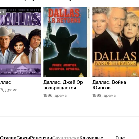
ейтинг
6.1
инопоиска
.1
ллас
Даллас: Джей Эр
Даллас: Война
возвращается
Юингов
78, драма
1996, драма
1998, драма
Студии
Связи
Рецензии
Саундтреки
Ключевые
Еще...