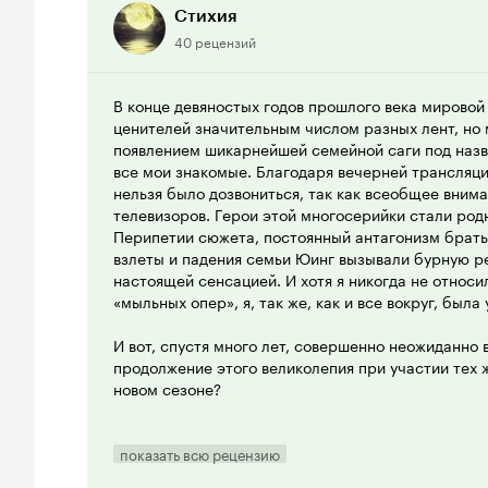
Стихия
40 рецензий
В конце девяностых годов прошлого века мирово
ценителей значительным числом разных лент, но
появлением шикарнейшей семейной саги под назв
все мои знакомые. Благодаря вечерней трансляци
нельзя было дозвониться, так как всеобщее вним
телевизоров. Герои этой многосерийки стали род
Перипетии сюжета, постоянный антагонизм брать
взлеты и падения семьи Юинг вызывали бурную р
настоящей сенсацией. И хотя я никогда не относи
«мыльных опер», я, так же, как и все вокруг, была
И вот, спустя много лет, совершенно неожиданно 
продолжение этого великолепия при участии тех ж
новом сезоне?
Перед сценаристами, замахнувшимися на данное 
задача – не разочаровать прежних поклонников и 
показать всю рецензию
в полной мере. В первую очередь это свидетельс