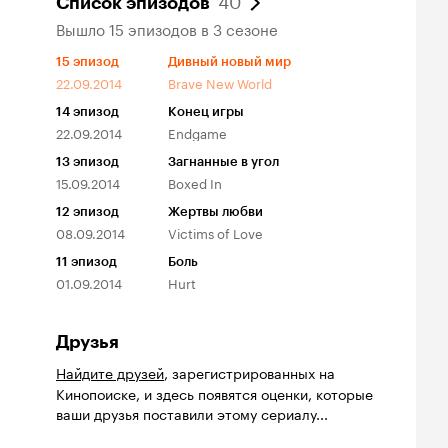
Список эпизодов
Вышло 15 эпизодов в 3 сезоне
15
эпизод
Дивный новый мир
22.09.2014
Brave New World
14
эпизод
Конец игры
22.09.2014
Endgame
13
эпизод
Загнанные в угол
15.09.2014
Boxed In
12
эпизод
Жертвы любви
08.09.2014
Victims of Love
11
эпизод
Боль
01.09.2014
Hurt
Друзья
Найдите друзей
, зарегистрированных на
Кинопоиске, и здесь появятся оценки, которые
ваши друзья поставили этому сериалу...