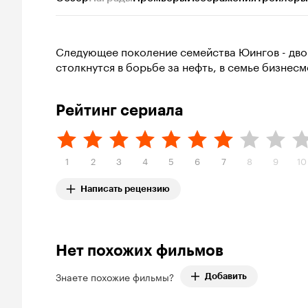
Следующее поколение семейства Юингов - дво
столкнутся в борьбе за нефть, в семье бизнес
Рейтинг сериала
1
2
3
4
5
6
7
8
9
10
Написать рецензию
Нет похожих фильмов
Знаете похожие фильмы?
Добавить