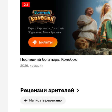
Рейтинг
2.1
Кинопоиска
2.1
Гарик Харламов, Дмитрий
Журавлев, Мила Ершова
Билеты
Последний богатырь. Колобок
2026, комедия
Рецензии зрителей
Написать рецензию