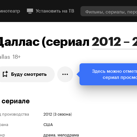
инотеатр
Установить на ТВ
Даллас
(
сериал
2012 – 
llas
18+
Здесь можно отмет
Буду смотреть
сериал просм
 сериале
д производства
2012
(
3 сезона
)
рана
США
нр
драма
,
мелодрама