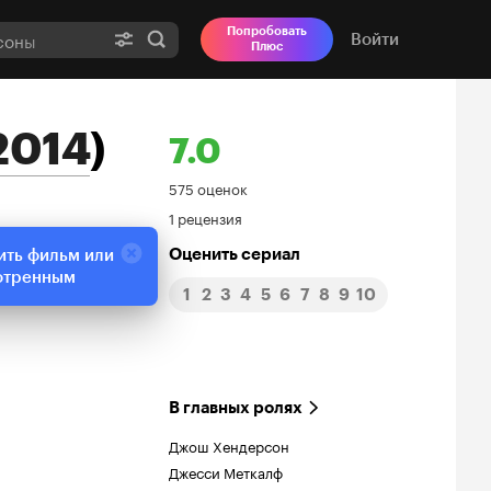
Попробовать
Войти
Плюс
2014
)
7.0
Рейтинг
575 оценок
1 рецензия
Кинопоиска
Оценить сериал
ить фильм или
7.0
отренным
1
2
3
4
5
6
7
8
9
10
В главных ролях
Джош Хендерсон
Джесси Меткалф