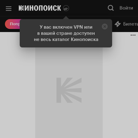
Войти
Онлайн-кинотеатр
Билет
Попробовать Плюс
У вас включен VPN или
в вашей стране доступен
не весь каталог Кинопоиска