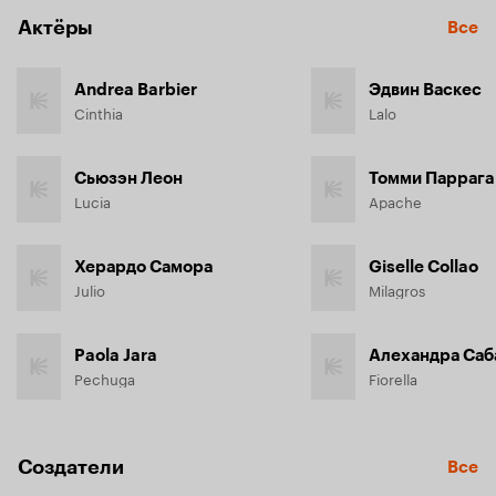
Актёры
Все
Andrea Barbier
Эдвин Васкес
Cinthia
Lalo
Сьюзэн Леон
Томми Паррага
Lucia
Apache
Херардо Самора
Giselle Collao
Julio
Milagros
Paola Jara
Алехандра Саб
Pechuga
Fiorella
Создатели
Все