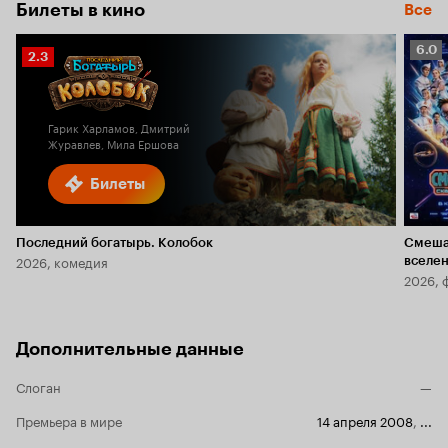
Билеты в кино
Все
Рейт
6.0
Рейтинг
2.3
Кино
Кинопоиска
6.0
2.3
Гарик Харламов, Дмитрий
Журавлев, Мила Ершова
Билеты
Последний богатырь. Колобок
Смеша
2026, комедия
вселе
2026, 
Дополнительные данные
Слоган
—
Премьера в мире
14 апреля 2008
,
...