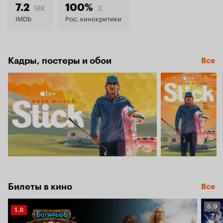
7.1
18K
3
7.2
100%
IMDb
Рос. кинокритики
Кадры, постеры и обои
Все
Билеты в кино
Все
Рейт
5.9
Рейтинг
1.8
Кино
Кинопоиска