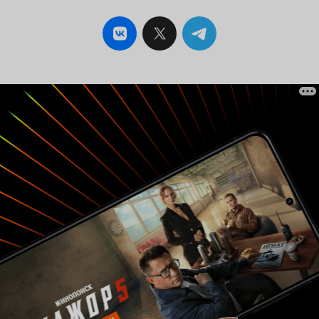
'драматического' сериала. Практически с
первых серий из себя начинает выводить мать
'таланта', которую играет Мариана Тревиньо,
которая пытается строить из себя умную и
сильную женщину, только лишь потому, что так
решили создатели, особенно выводит 'Зеро'
(Братишкин) - описывать, что это, я даже не
хочу, а самое главное, зачем это нужно в
сериале? Абсолютно не нужные конфликты,
которые созданы на ровном месте, нелепые
'интермедии', которыми создатели пытаются
забить сериал, и конечно же, тот самый
знаменитый камбэк, когда главные герои
собираются (после очередной ссоры) вместе и
несмотря ни на что, реализуют задуманное -
вот, что вас будет ждать в сериале, про
спортивную составляющую можете забыть, она
здесь носит фоновый характер. Сериал стоит
смотреть тем, кто любит творчество Оуэна
Уилсона, хорошо здесь играет Марк Мэрон,
большего кроме разовой истории вас не ждёт.
5 из 10