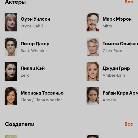
Актёры
Все
Оуэн Уилсон
Марк Мэрон
Pryce Cahill
Mitts
Питер Дагер
Тимоти Олифан
Santi Wheeler
Clark Ross
Лилли Кэй
Джуди Грир
Zero
Amber-Linn
Мариана Тревиньо
Райан Кира Ар
Elena / Elena Wheeler
Angela
Создатели
Все