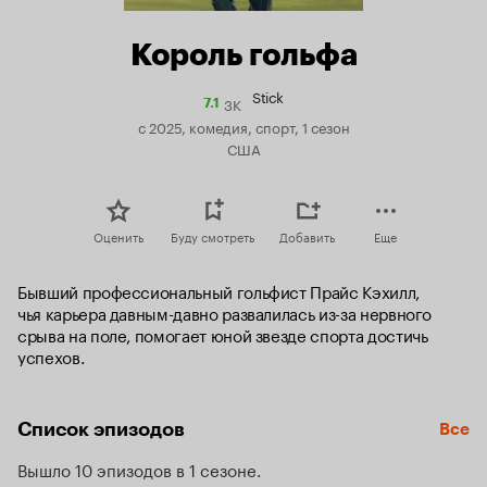
Король гольфа
Stick
3K
Рейтинг
7.1
Кинопоиска
с 2025, комедия, спорт, 1 сезон
7.1
США
Оценить
Буду смотреть
Добавить
Еще
Бывший профессиональный гольфист Прайс Кэхилл, 
чья карьера давным-давно развалилась из-за нервного 
срыва на поле, помогает юной звезде спорта достичь 
успехов.
Список эпизодов
Все
Вышло 10 эпизодов в 1 сезоне