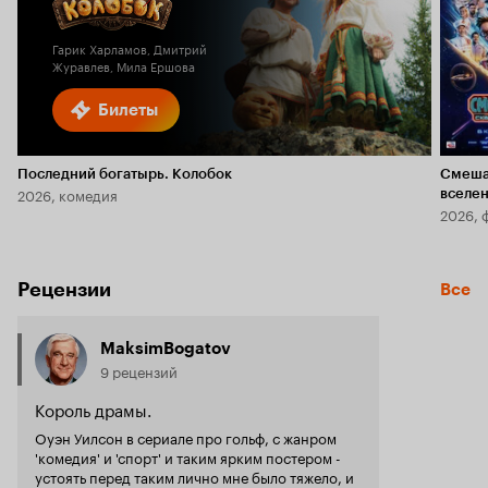
5.9
1.8
Гарик Харламов, Дмитрий
Журавлев, Мила Ершова
Билеты
Последний богатырь. Колобок
Смеша
2026, комедия
вселе
2026, 
Рецензии
Все
MaksimBogatov
9 рецензий
Король драмы.
Оуэн Уилсон в сериале про гольф, с жанром
'комедия' и 'спорт' и таким ярким постером -
устоять перед таким лично мне было тяжело, и