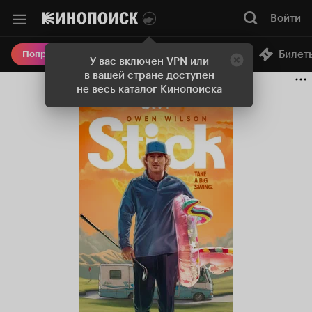
Войти
Онлайн-кинотеатр
Билет
Попробовать Плюс
У вас включен VPN или
в вашей стране доступен
не весь каталог Кинопоиска