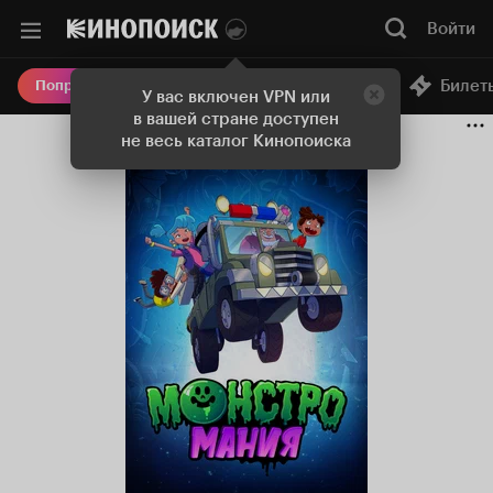
Войти
Онлайн-кинотеатр
Билет
Попробовать Плюс
У вас включен VPN или
в вашей стране доступен
не весь каталог Кинопоиска