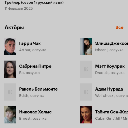
Трейлер (сезон 1; русский язык)
11 февраля 2025
Актёры
Все
Гэрри Чак
Элиша Джексо
Arthur, озвучка
Ishaani, озвучка
Сабрина Питре
Мэтт Коулрик
Bo, озвучка
Dracula, озвучка
Ракель Бельмонте
Адам Нурада
Edith, озвучка
Wolfcheski, озвуч
Николас Холмс
Табита Сен-Же
Ernest, озвучка