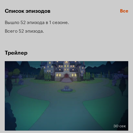
Диана отказалась идти по стопам родни. Но дети обожают 
кошмары и готовы скорее взяться за семейное дело.
Список эпизодов
Все
Вышло 52 эпизода в 1 сезоне
Всего 52 эпизода
Трейлер
30 сек
Длительность 30 сек