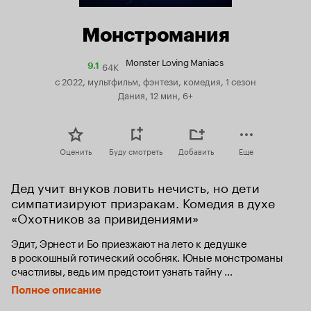
Монстромания
Monster Loving Maniacs
64K
Рейтинг
9.1
Кинопоиска
с 2022, мультфильм, фэнтези, комедия, 1 сезон
9.1
Дания, 12 мин, 6+
Оценить
Буду смотреть
Добавить
Еще
Дед учит внуков ловить нечисть, но дети 
симпатизируют призракам. Комедия в духе 
«Охотников за привидениями»
Эдит, Эрнест и Бо приезжают на лето к дедушке 
в роскошный готический особняк. Юные монстроманы 
счастливы, ведь им предстоит узнать тайну 
их происхождения. Оказывается, Ван Альтены — из 
Полное описание
древнего рода охотников на чудовищ. В юности мама 