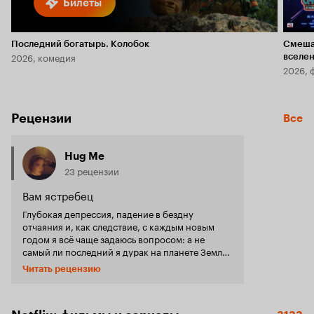
Билеты
Последний богатырь. Колобок
Смеша
2026, комедия
вселе
2026, 
Рецензии
Все
Hug Me
23 рецензии
Вам ястребец
Глубокая депрессия, падение в бездну
отчаяния и, как следствие, с каждым новым
годом я всё чаще задаюсь вопросом: а не
самый ли последний я дурак на планете Земля?
Моему унынию не было бы предела, если бы не
Читать рецензию
существовало таких чудаков, как Уилл
Феррелл, который, как правило, играет одних
и тех же героев с каменным лицом, но есть в
них что-то такое притягательное, они словно