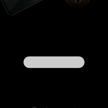
вместе с Лонни надо бы съездить к Якубовичу
на «Поле чудес», вот бы они там устроили
концерт века. Таких вот прям паршивых шуток
очень много, меня выбила из колеи одна такая
про связь между лего и сексуальными
предпочтениями сына Лонни. Это ж надо до
такого кретинизма додуматься, благо после
этого они удачно вывернулись, вспомнив
«Стражей галактики». Но череда поганеньких
шуточек еще полбеды. История порой
топчется на месте, и кажется, создатели
искусственно увеличивают хронометраж
проекта. То истеричная женушка в тысячный
раз угрожает очередному мужчине в своей
излюбленной манере, то сынок с батей
начинают еще один высокоинтеллектуальный
батл, то батяня будет вынужден вытаскивать
непутевого сынка из передряги, попутно
переосмысливая свои семейные ценности,
делая это, как всегда, оригинально, не без
доли иронии и похабщины. Вот поэтому-то
под занавес истории проект начинает немного
раздражать, и не участвуй в этом балагане
неплохой комик Уилл Феррелл, было бы совсем
нечего тут ловить. Если вы, как и я, не знаете,