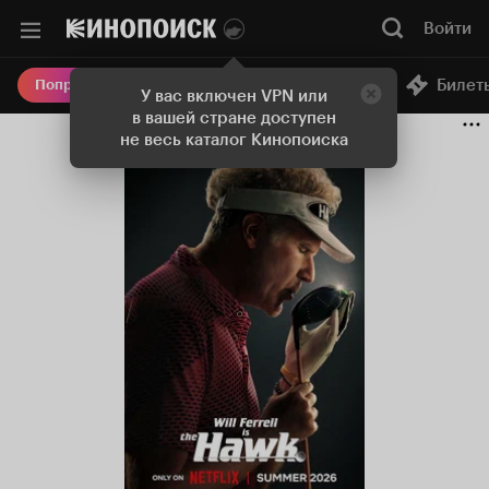
Войти
Онлайн-кинотеатр
Билет
Попробовать Плюс
У вас включен VPN или
в вашей стране доступен
не весь каталог Кинопоиска