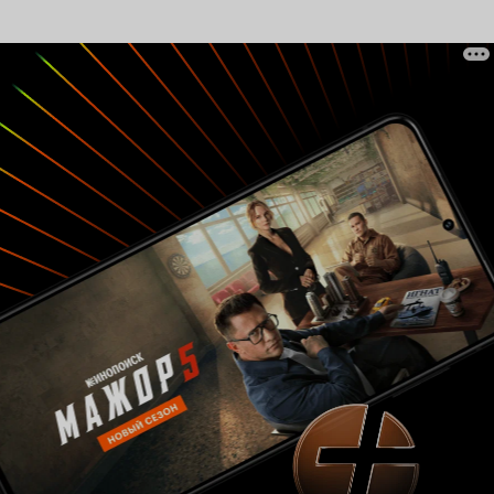
проблемы на родителей. Пердёжный юмор так
ослепляет и одурманивает, что сам ощущаешь,
как погибают клетки твоего мозга, но магия,
если это можно назвать магией, Уилла
Феррелла заключается в том, что ты на него не
злишься за очередную газовую атаку, а
вспоминаешь его размышления о шоколадке и
становишься чуточку добрее, и мир за окном
не представляется тебе таким уж серым. Вот
таким неоднозначным и вышел сериал, в
котором на тебя сбрасывают кучу непотребств
со зловонием на километры от нее, но при
этом не забывают подарить зрителям надежду
на то, что не всё уж и так плохо в этом мире, и
есть в нём дураки похлеще тебя, которые живут
себе, преодолевая любые трудности, несмотря
на всю свою тупизну. Проект не соблюдает
баланса в плане откровенно плохих шуток и
удачных. Герой Феррелла может выдать убогую
шутку про поход в туалет по маленькому и
большому, а чуть позже выдать остроумный
перл со своей напарницей про темнокожих
гольфистов. На каком-то этапе забавным еще
показался папаня толстушки, эдакий
недоделанный гангстер с солениями, им