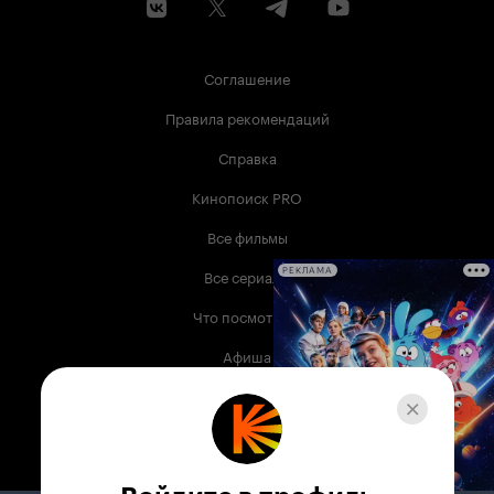
что посмотреть, и измаялись в поисках найти
что-то стоящее, то можете смело смотреть
«Ястреба». Непритязательная спортивная
комедия с парочкой удачных шуток, которая
Соглашение
все же больше расслабляет, а не напрягает. И
помните о главном завете Лонни Хокинса, что
Правила рекомендаций
вкусняшки помогут вам победить любую
грусть. Надо будет запастись Milky Way и
Справка
шоколадным пудингом, ведь никто из нас не
вернется в 2010-й, поэтому и приходится
Кинопоиск PRO
прибегать к шоколадному допингу.
Все фильмы
Все сериалы
РЕКЛАМА
Что посмотреть
Афиша
Музыка
Телепрограмма
Книги