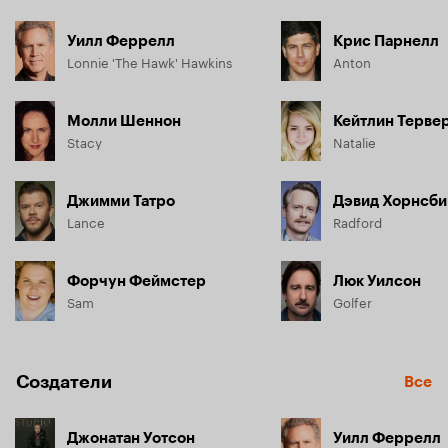
Уилл Феррелл
Крис Парнелл
Lonnie 'The Hawk' Hawkins
Anton
Молли Шеннон
Кейтлин Терве
Stacy
Natalie
Джимми Татро
Дэвид Хорнсби
Lance
Radford
Форчун Феймстер
Люк Уилсон
Sam
Golfer
Создатели
Все
Джонатан Уотсон
Уилл Феррелл