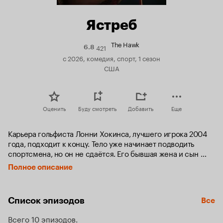
Ястреб
The Hawk
421
Рейтинг
6.8
Кинопоиска
с 2026, комедия, спорт, 1 сезон
6.8
США
Оценить
Буду смотреть
Добавить
Еще
Карьера гольфиста Лонни Хокинса, лучшего игрока 2004 
года, подходит к концу. Тело уже начинает подводить 
спортсмена, но он не сдаётся. Его бывшая жена и сын 
Лэнс, восходящая звезда гольфа, считают, что время 
Полное описание
Лонни прошло. Однако сам Хокинс стремится вписать 
своё имя в историю и выиграть ещё один престижный 
турнир, которого ему не хватало для «Большого шлема».
Список эпизодов
Все
Всего 10 эпизодов