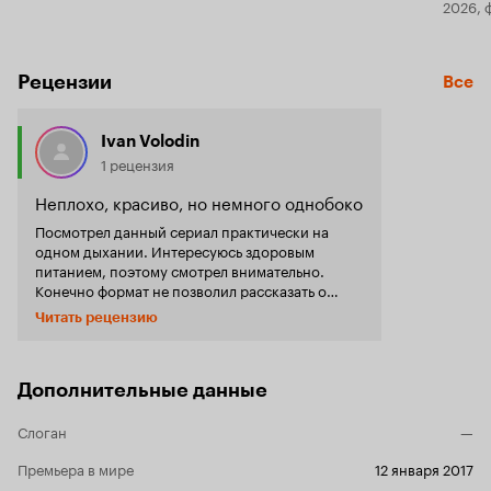
2026, 
Рецензии
Все
Ivan Volodin
1 рецензия
Неплохо, красиво, но немного однобоко
Посмотрел данный сериал практически на
одном дыхании. Интересуюсь здоровым
питанием, поэтому смотрел внимательно.
Конечно формат не позволил рассказать о
многих техниках приготовления, но не
Читать рецензию
упомянуть ферментацию считаю
преступлением. Вообще факты поданы так
однобоко в сторону питания исключительно
растения, что порой кажется - это просто
Дополнительные данные
продвинутая реклама того вегетарианского
ресторана, который упоминается в сериях
Слоган
—
практически каждые 5 минут. Но надо отдать
должное, после просмотра хочется побыть
Премьера в мире
12 января 2017
немного веганом и приготовить чечевицу на