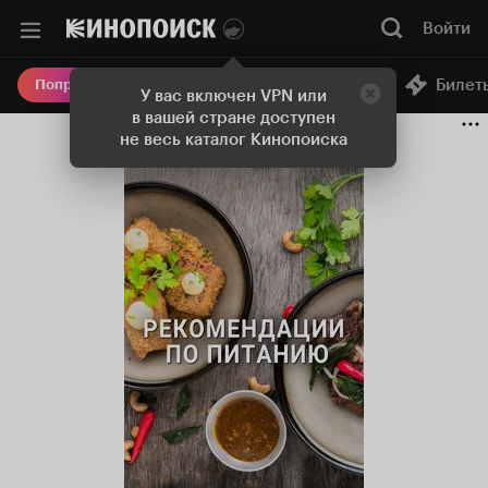
Войти
Онлайн-кинотеатр
Билет
Попробовать Плюс
У вас включен VPN или
в вашей стране доступен
не весь каталог Кинопоиска