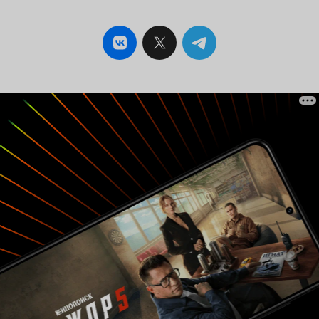
ужин. Картинка выглядит просто шикарно.
Красивые пейзажи, закаты, сочные, яркие
фрукты и овощи в кадре, занятые полезным
трудом люди. Смотреть на это действительно
приятно. Пару слов о переводе на Кинопоиске.
Он звучит достаточно хорошо, но при этом не
очень точный, поэтому было бы неплохо
добавить оригинальные субтитры.