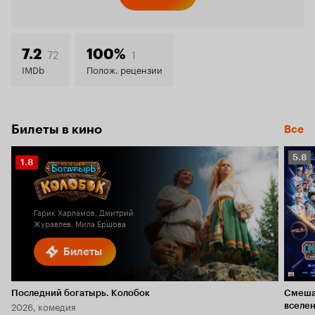
Кинопо
7.8
72
1
7.2
100%
IMDb
Полож. рецензии
Билеты в кино
Все
Рейт
5.8
Рейтинг
1.8
Кино
Кинопоиска
5.8
1.8
Гарик Харламов, Дмитрий
Журавлев, Мила Ершова
Билеты
Последний богатырь. Колобок
Смеша
2026, комедия
вселе