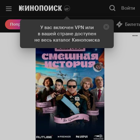
Войти
Онлайн-кинотеатр
Билет
Попробовать Плюс
У вас включен VPN или
в вашей стране доступен
не весь каталог Кинопоиска