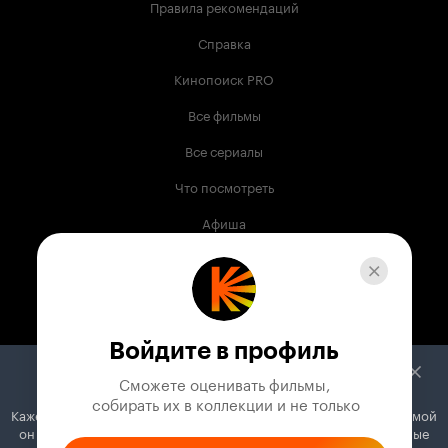
Правила рекомендаций
Справка
Кинопоиск PRO
Все фильмы
Все сериалы
Что посмотреть
Афиша
Музыка
Телепрограмма
Книги
Войдите в профиль
Служба поддержки
Сможете оценивать фильмы,

 собирать их в коллекции и не только
Кажется, вы используете блокировщик рекламы. Вместе с рекламой
© 2003 —
2026
,
Кинопоиск
18
+
он может отключать постеры, папки с фильмами и другие важные
Проект компании