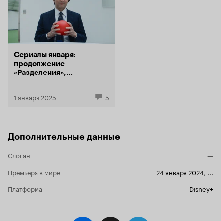
Сериалы января:
продолжение
«Разделения»,
анимационный «Человек-
паук» и детектив про
1 января 2025
5
Ватсона
Дополнительные данные
Слоган
—
Премьера в мире
24 января 2024
,
...
Платформа
Disney+