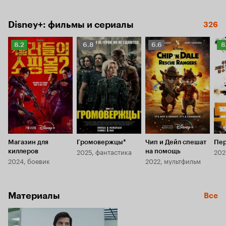
Disney+: фильмы и сериалы
326
Рейтинг
Рейтинг
Рейтинг
Р
8.2
6.8
6.6
8
Кинопоиска
Кинопоиска
Кинопоиска
К
8.2
6.8
6.6
8.
Магазин для
Громовержцы*
Чип и Дейл спешат
Пе
2025, фантастика
202
киллеров
на помощь
2024, боевик
2022, мультфильм
Материалы
Все