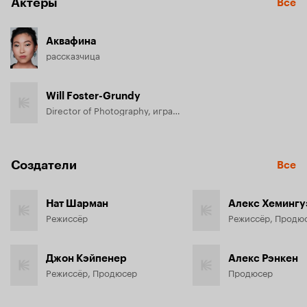
Актёры
Все
Аквафина
рассказчица
Will Foster-Grundy
Director of Photography, играет самого себя
Создатели
Все
Нат Шарман
Алекс Хемингу
Режиссёр
Режиссёр, Продю
Джон Кэйпенер
Алекс Рэнкен
Режиссёр, Продюсер
Продюсер