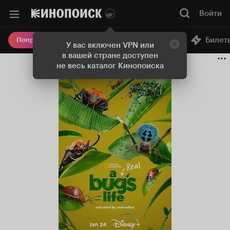
Войти
Онлайн-кинотеатр
Билет
Попробовать Плюс
У вас включен VPN или
в вашей стране доступен
не весь каталог Кинопоиска