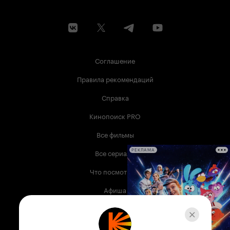
Соглашение
Правила рекомендаций
Справка
Кинопоиск PRO
Все фильмы
Все сериалы
РЕКЛАМА
Что посмотреть
Афиша
Музыка
Телепрограмма