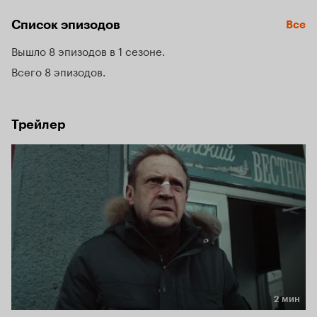
осложняется тем, что по одному из дел Юра становится 
Список эпизодов
Все
главным подозреваемым.
Вышло 8 эпизодов в 1 сезоне
Всего 8 эпизодов
Трейлер
2 мин
Длительность 2 мин