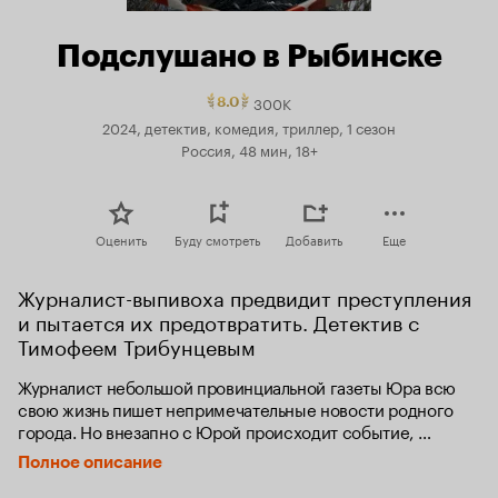
Подслушано в Рыбинске
300K
Рейтинг
8.0
Кинопоиска
2024, детектив, комедия, триллер, 1 сезон
8.0.
Россия, 48 мин, 18+
топ
250
Оценить
Буду смотреть
Добавить
Еще
Журналист-выпивоха предвидит преступления 
и пытается их предотвратить. Детектив с 
Тимофеем Трибунцевым
Журналист небольшой провинциальной газеты Юра всю 
свою жизнь пишет непримечательные новости родного 
города. Но внезапно с Юрой происходит событие, 
которое переворачивает всю его жизнь — к нему приходят 
Полное описание
видения, которые предсказывают убийства, тайно 
и незаметно происходящие в Рыбинске. Вскоре ситуация 