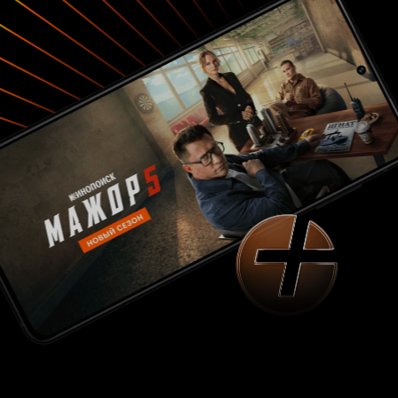
нравится. Юра работает мозгами и смекалкой,
Ширмик силой и наглостью. А против такого
тандема точно никакой маньяк не выстоит.
«Подслушано в Рыбинске» - классный сериал.
Он неплохо сочетает в себе колорит
провинциального города, интересную
детективную интригу и отличный состав
актеров. Мне действительно нравится 8 из 10