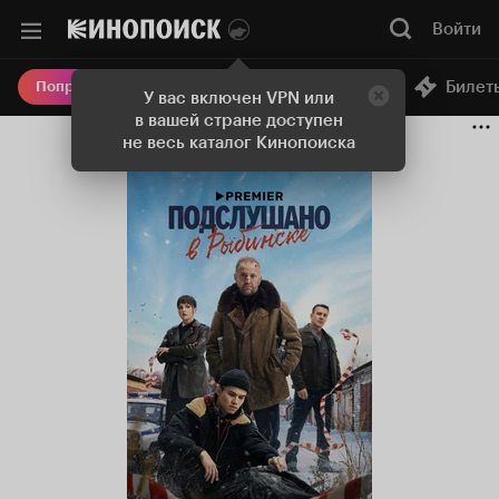
Войти
Онлайн-кинотеатр
Билет
Попробовать Плюс
У вас включен VPN или
в вашей стране доступен
не весь каталог Кинопоиска