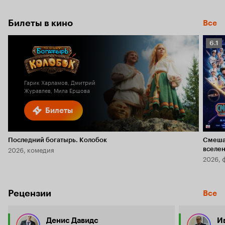
Билеты в кино
Все
Рейт
6.1
Кино
6.1
Гарик Харламов, Дмитрий
Журавлев, Мила Ершова
Билеты
Последний богатырь. Колобок
Смеша
2026, комедия
вселе
2026, 
Рецензии
Все
Денис Давидс
Ив