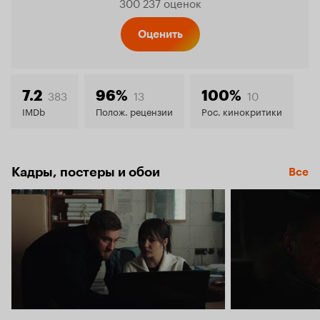
300 237 оценок
Кинопо
Оценить
8.0
383
13
10
7.2
96%
100%
IMDb
Полож. рецензии
Рос. кинокритики
Кадры, постеры и обои
Все