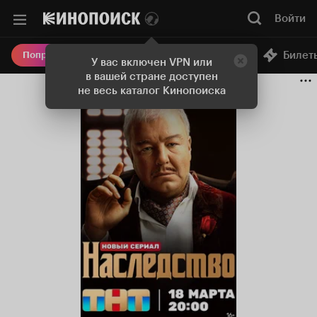
Войти
Онлайн-кинотеатр
Билет
Попробовать Плюс
У вас включен VPN или
в вашей стране доступен
не весь каталог Кинопоиска