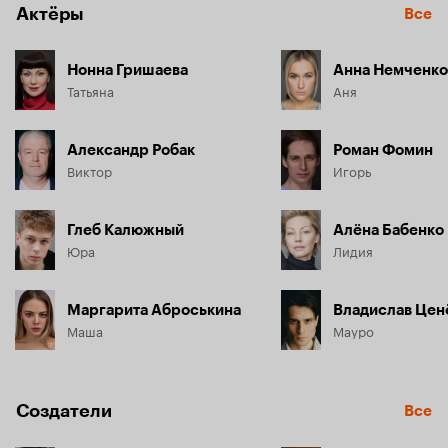
Актёры
Все
Нонна Гришаева
Анна Немченко
Татьяна
Аня
Александр Робак
Роман Фомин
Виктор
Игорь
Глеб Калюжный
Алёна Бабенко
Юра
Лидия
Маргарита Аброськина
Владислав Цен
Маша
Мауро
Создатели
Все