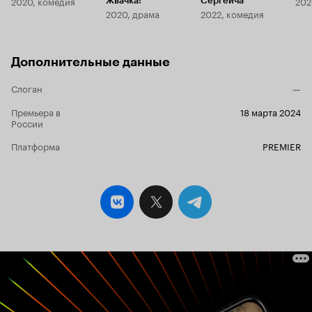
2020, комедия
202
Жвачка!
Сергеича
2020, драма
2022, комедия
Дополнительные данные
Слоган
—
Премьера в
18 марта 2024
России
Платформа
PREMIER