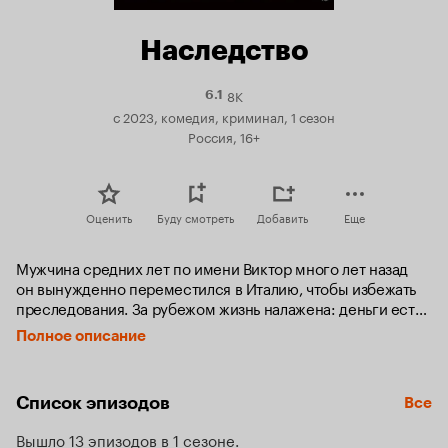
Наследство
8K
Рейтинг
6.1
Кинопоиска
с 2023, комедия, криминал, 1 сезон
6.1
Россия, 16+
Оценить
Буду смотреть
Добавить
Еще
Мужчина средних лет по имени Виктор много лет назад 
он вынужденно переместился в Италию, чтобы избежать 
преследования. За рубежом жизнь налажена: деньги есть, 
работа спорится, паста карбонарится, пицца изобилует 
Полное описание
насыпями пармезана. Несмотря на это, Виктор решает 
вернуться в Россию. Дома у мужчины остались жена 
и трое детей, которые за последние 25 лет 
Список эпизодов
Все
непростительно выросли, а отца видели только 
на фотографиях с маминой антресоли. План Виктора 
Вышло 13 эпизодов в 1 сезоне
надежен как швейцарские часы: наладить отношения 