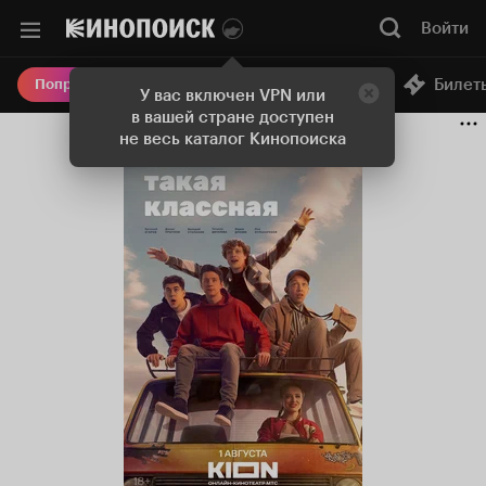
Войти
Онлайн-кинотеатр
Билет
Попробовать Плюс
У вас включен VPN или
в вашей стране доступен
не весь каталог Кинопоиска