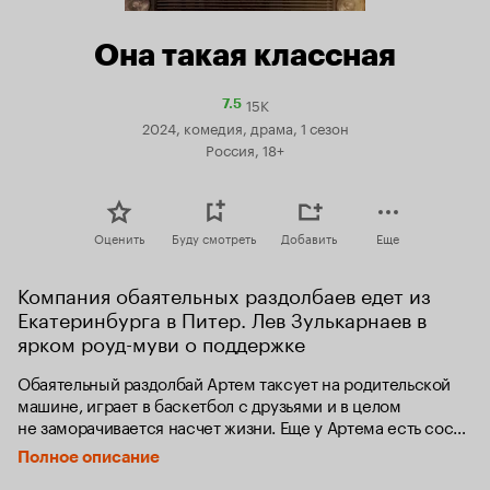
Она такая классная
15K
Рейтинг
7.5
Кинопоиска
2024, комедия, драма, 1 сезон
7.5
Россия, 18+
Оценить
Буду смотреть
Добавить
Еще
Компания обаятельных раздолбаев едет из 
Екатеринбурга в Питер. Лев Зулькарнаев в 
ярком роуд-муви о поддержке
Обаятельный раздолбай Артем таксует на родительской 
машине, играет в баскетбол с друзьями и в целом 
не заморачивается насчет жизни. Еще у Артема есть сосед 
Лёня, восемнадцатилетний парень с расстройством 
Полное описание
аутистического спектра, живущий под гиперопекой своей 