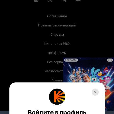
Соглашение
Правила рекомендаций
Справка
Кинопоиск PRO
Все фильмы
Все сериалы
РЕКЛАМА
Что посмотреть
Афиша
Музыка
Телепрограмма
Книги
Войдите в профиль