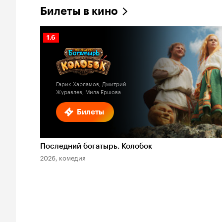
Билеты в кино
Рейтинг
1.6
Кинопоиска
1.6
Гарик Харламов, Дмитрий
Журавлев, Мила Ершова
Билеты
Последний богатырь. Колобок
2026, комедия