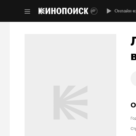
Онлайн-к
О
Го
Ст