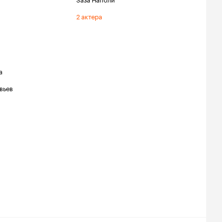
2 актера
а
вьев