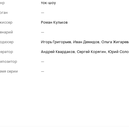
нр
ток-шоу
оган
—
жиссер
Роман Кульков
енарий
—
одюсер
Игорь Григорьев
,
Иван Демидов
,
Ольга Жигарев
ератор
Андрей Квардаков
,
Сергей Корягин
,
Юрий Соло
мпозитор
—
емя серии
—