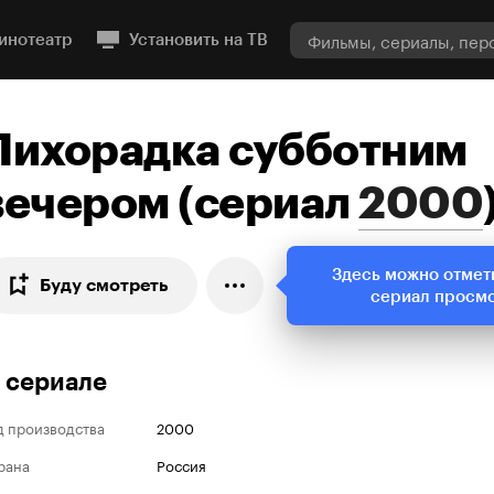
инотеатр
Установить на ТВ
Лихорадка субботним
вечером
(
сериал
2000
Здесь можно отмет
Буду смотреть
сериал просм
 сериале
д производства
2000
рана
Россия