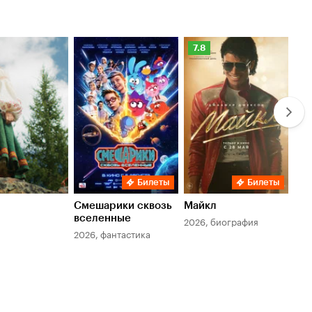
Рейтинг
Ре
7.8
6.
Кинопоиска
Ки
7.8
6.
Билеты
Билеты
Смешарики сквозь
Майкл
Зл
вселенные
мер
2026, биография
2026, фантастика
202