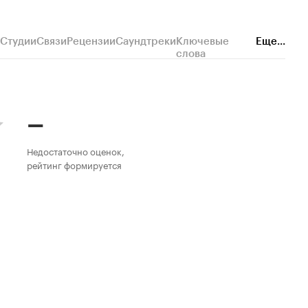
Студии
Связи
Рецензии
Саундтреки
Ключевые
Еще...
слова
–
Недостаточно оценок,
рейтинг формируется