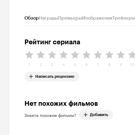
Обзор
Награды
Премьеры
Изображения
Трейлеры
Рейтинг сериала
1
2
3
4
5
6
7
8
9
10
Написать рецензию
Нет похожих фильмов
Знаете похожие фильмы?
Добавить