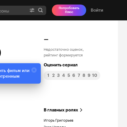
Попробовать
Войти
Плюс
–
)
Недостаточно оценок,
рейтинг формируется
Оценить сериал
ить фильм или
1
2
3
4
5
6
7
8
9
10
отренным
В главных ролях
Игорь Григорьев
Заза Наполи