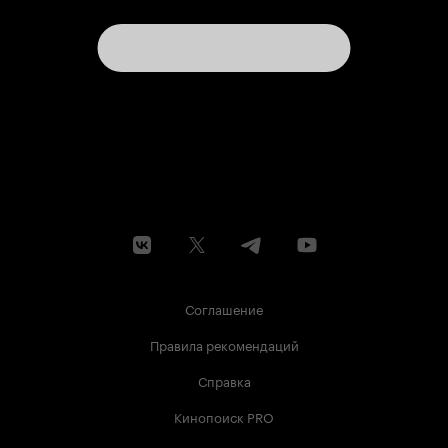
Соглашение
Правила рекомендаций
Справка
Кинопоиск PRO