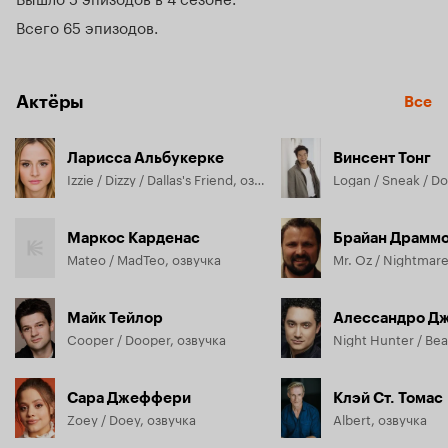
Всего 65 эпизодов
Актёры
Все
Ларисса Альбукерке
Винсент Тонг
Izzie / Dizzy / Dallas's Friend, озвучка
Маркос Карденас
Брайан Драмм
Mateo / MadTeo, озвучка
Майк Тейлор
Алессандро Д
Cooper / Dooper, озвучка
Сара Джеффери
Клэй Ст. Томас
Zoey / Doey, озвучка
Albert, озвучка