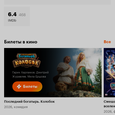
468
6.4
IMDb
Билеты в кино
Все
Гарик Харламов, Дмитрий
Журавлев, Мила Ершова
Билеты
Последний богатырь. Колобок
Смеша
2026, комедия
вселе
2026, 