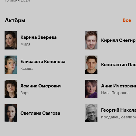
Актёры
Все
Карина Зверева
Кирилл Снегир
Миля
Елизавета Кононова
Константин Пл
Ксюша
Ясмина Омерович
Анна Ичетовки
Варя
Нила Петровна
Георгий Никол
Светлана Саягова