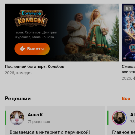
Рейт
6.1
Кино
6.1
Гарик Харламов, Дмитрий
Журавлев, Мила Ершова
Билеты
Последний богатырь. Колобок
Смеша
2026, комедия
вселе
2026, 
Рецензии
Все
Анна К.
A
71 рецензия
78
Врываемся в интернет с перчинкой!
Главное в