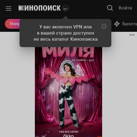
Войти
Онлайн-кинотеатр
Билет
Попробовать Плюс
У вас включен VPN или
в вашей стране доступен
не весь каталог Кинопоиска