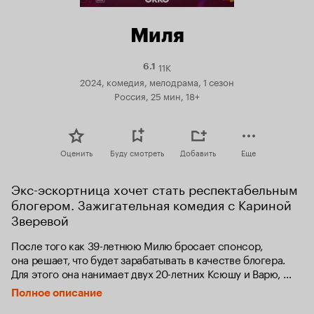
Миля
11K
Рейтинг
6.1
Кинопоиска
2024, комедия, мелодрама, 1 сезон
6.1
Россия, 25 мин, 18+
Оценить
Буду смотреть
Добавить
Еще
Экс-эскортница хочет стать респектабельным 
блогером. Зажигательная комедия с Кариной 
Зверевой
После того как 39-летнюю Милю бросает спонсор, 
она решает, что будет зарабатывать в качестве блогера. 
Для этого она нанимает двух 20-летних Ксюшу и Варю, 
которые знают о раскрутке в соцсетях все. Миля ставит 
Полное описание
перед девушками задачу — миллион подписчиков к концу 