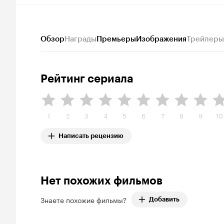
Обзор
Награды
Премьеры
Изображения
Трейлеры
Рейтинг сериала
1
2
3
4
5
6
7
8
9
10
Написать рецензию
Нет похожих фильмов
Знаете похожие фильмы?
Добавить