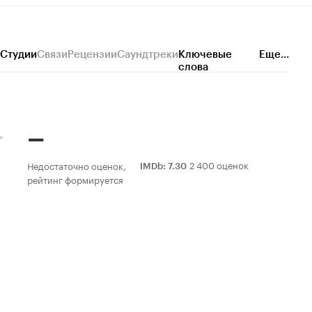
Студии
Связи
Рецензии
Саундтреки
Ключевые
Еще...
слова
–
2 400 оценок
Недостаточно оценок,
IMDb
:
7.30
рейтинг формируется