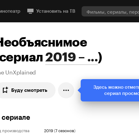
инотеатр
Установить на ТВ
Необъяснимое
сериал
2019 – ...
)
he UnXplained
Здесь можно отмет
Буду смотреть
сериал просм
 сериале
д производства
2019
(
7 сезонов
)