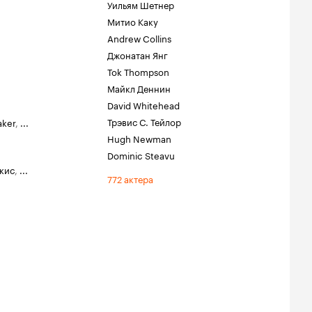
Уильям Шетнер
Митио Каку
Andrew Collins
Джонатан Янг
Tok Thompson
Майкл Деннин
David Whitehead
Трэвис С. Тейлор
aker
,
...
Hugh Newman
Dominic Steavu
кис
,
...
772 актера