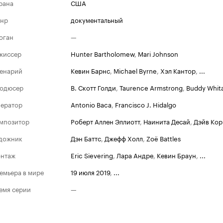
рана
США
нр
документальный
оган
—
жиссер
Hunter Bartholomew
,
Mari Johnson
енарий
Кевин Барнс
,
Michael Byrne
,
Хэл Кантор
,
...
одюсер
В. Скотт Голди
,
Taurence Armstrong
,
Buddy Whit
ератор
Antonio Baca
,
Francisco J. Hidalgo
мпозитор
Роберт Аллен Эллиотт
,
Наинита Десай
,
Дэйв Кор
дожник
Дэн Баттс
,
Джефф Холл
,
Zoë Battles
нтаж
Eric Sievering
,
Лара Андре
,
Кевин Браун
,
...
емьера в мире
19 июля 2019
,
...
емя серии
—