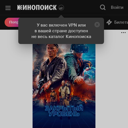
Войти
Онлайн-кинотеатр
Билет
Попробовать Плюс
У вас включен VPN или
в вашей стране доступен
не весь каталог Кинопоиска