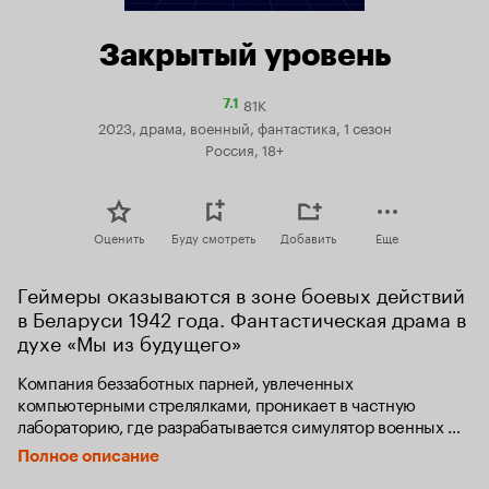
Закрытый уровень
81K
Рейтинг
7.1
Кинопоиска
2023, драма, военный, фантастика, 1 сезон
7.1
Россия, 18+
Оценить
Буду смотреть
Добавить
Еще
Геймеры оказываются в зоне боевых действий 
в Беларуси 1942 года. Фантастическая драма в 
духе «Мы из будущего»
Компания беззаботных парней, увлеченных 
компьютерными стрелялками, проникает в частную 
лабораторию, где разрабатывается симулятор военных 
действий. Зайдя в него, они оказываются в мире, 
Полное описание
где окружение и происходящее неотличимы от реальной 