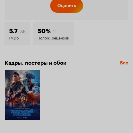
Кинопо
Оценить
7.1
36
2
5.7
50%
IMDb
Полож. рецензии
Кадры, постеры и обои
Все