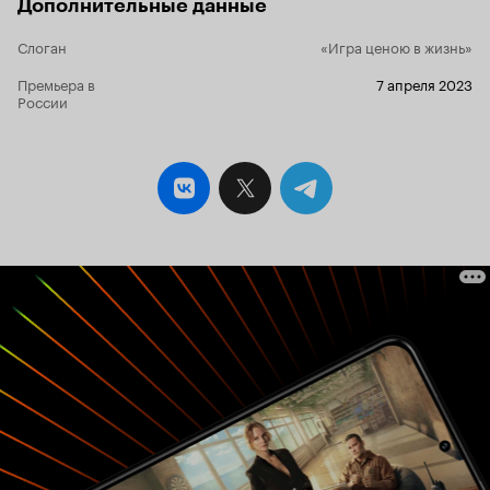
Дополнительные данные
наконец-то,
это позволяет 
Слоган
«Игра ценою в жизнь»
приятного 
Премьера в
7 апреля 2023
России