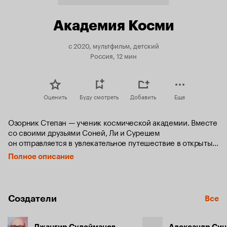
Академия Косми
с 2020, мультфильм, детский
Россия, 12 мин
Оценить
Буду смотреть
Добавить
Еще
Озорник Степан — ученик космической академии. Вместе 
со своими друзьями Соней, Ли и Сурешем 
он отправляется в увлекательное путешествие в открытый 
космос, где его ждут межпланетные экспедиции, новые 
Полное описание
открытия, а также невероятные достижения.
Создатели
Все