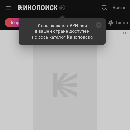
Войти
Онлайн-кинотеатр
Билет
Попробовать Плюс
У вас включен VPN или
в вашей стране доступен
не весь каталог Кинопоиска