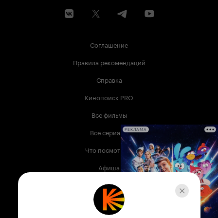
Соглашение
Правила рекомендаций
Справка
Кинопоиск PRO
Все фильмы
Все сериалы
РЕКЛАМА
Что посмотреть
Афиша
Музыка
Телепрограмма