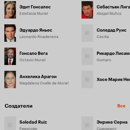
Эдит Гонсалес
Себастьян Лиг
Estefanía Muriel
Abigail Muñoz
Эдуардо Яньес
Соледад Руис
Leonardo Rivadeneira
Cecilia
Гонсало Вега
Рикардо Лисам
Octavio Muriel
Gumaro
Анхелика Арагон
Хосе Мария Не
Magdalena Ovalle de Muriel
Создатели
Все
Soledad Ruiz
Энрике Серна
Режиссёр
Сценарист