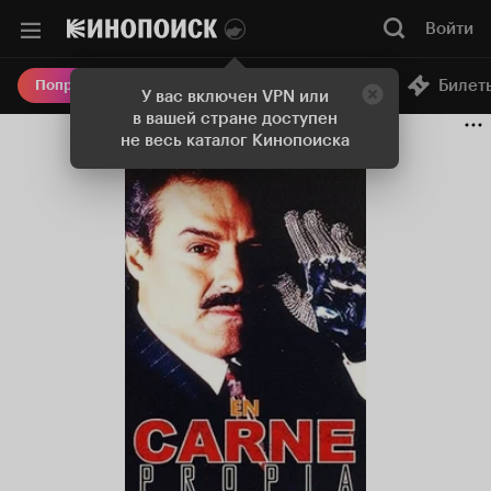
Войти
Онлайн-кинотеатр
Билет
Попробовать Плюс
У вас включен VPN или
в вашей стране доступен
не весь каталог Кинопоиска