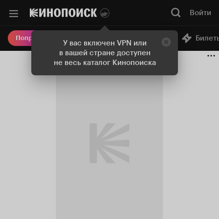
Войти
Онлайн-кинотеатр
Билет
Попробовать Плюс
У вас включен VPN или
в вашей стране доступен
не весь каталог Кинопоиска