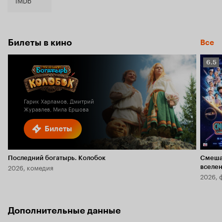
IMDb
Билеты в кино
Все
Рейт
6.5
Кино
6.5
Гарик Харламов, Дмитрий
Журавлев, Мила Ершова
Билеты
Последний богатырь. Колобок
Смеша
2026, комедия
вселе
2026, 
Дополнительные данные