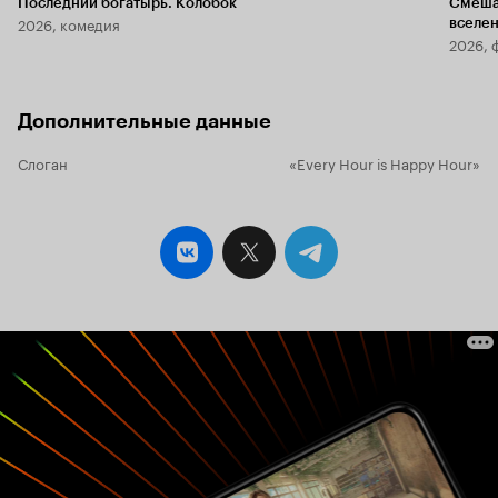
Последний богатырь. Колобок
Смеша
2026, комедия
вселе
2026, 
Дополнительные данные
Слоган
«Every Hour is Happy Hour»