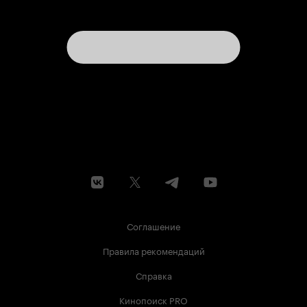
Соглашение
Правила рекомендаций
Справка
Кинопоиск PRO