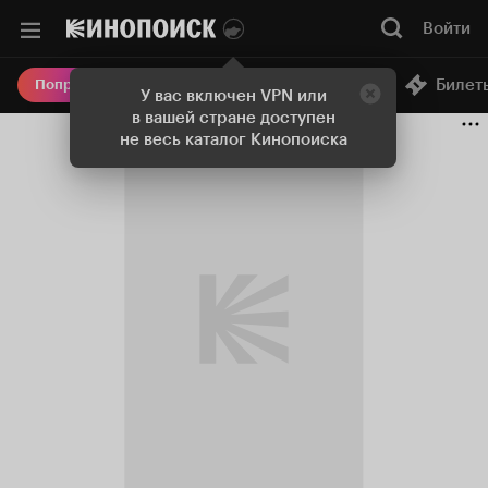
Войти
Онлайн-кинотеатр
Билет
Попробовать Плюс
У вас включен VPN или
в вашей стране доступен
не весь каталог Кинопоиска