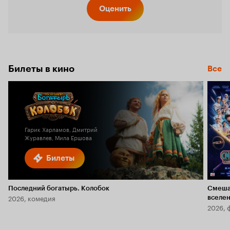
Оценить
Билеты в кино
Все
Гарик Харламов, Дмитрий
Журавлев, Мила Ершова
Билеты
Последний богатырь. Колобок
Смеша
2026, комедия
вселе
2026, 