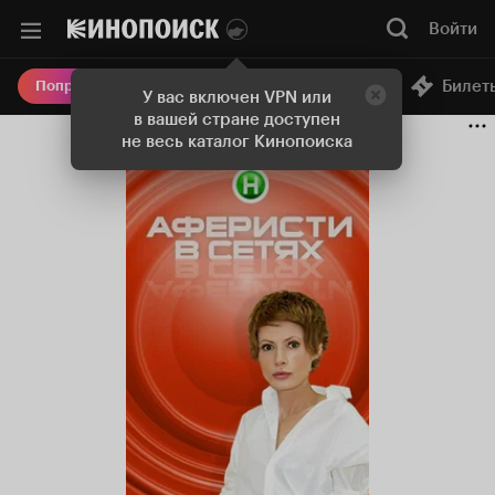
Войти
Онлайн-кинотеатр
Билет
Попробовать Плюс
У вас включен VPN или
в вашей стране доступен
не весь каталог Кинопоиска