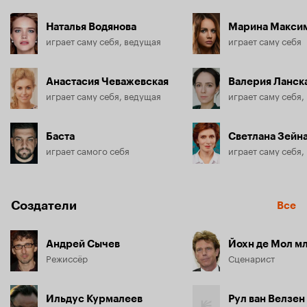
Наталья Водянова
Марина Макси
играет саму себя, ведущая
играет саму себя
Анастасия Чеважевская
Валерия Ланск
играет саму себя, ведущая
играет саму себя,
Баста
Светлана Зейн
играет самого себя
играет саму себя,
Создатели
Все
Андрей Сычев
Йохн де Мол мл
Режиссёр
Сценарист
Ильдус Курмалеев
Рул ван Велзен