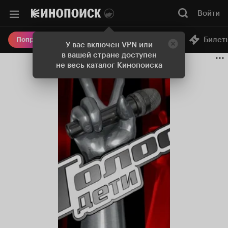
Войти
Онлайн-кинотеатр
Билет
Попробовать Плюс
У вас включен VPN или
в вашей стране доступен
не весь каталог Кинопоиска