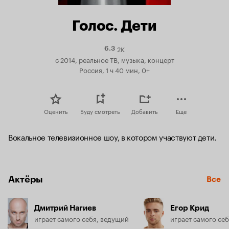
Голос. Дети
2K
Рейтинг
6.3
Кинопоиска
с 2014, реальное ТВ, музыка, концерт
6.3
Россия, 1 ч 40 мин, 0+
Оценить
Буду смотреть
Добавить
Еще
Вокальное телевизионное шоу, в котором участвуют дети.
Актёры
Все
Дмитрий Нагиев
Егор Крид
играет самого себя, ведущий
играет самого се