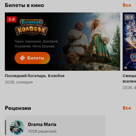
Билеты в кино
Все
Рейт
6.2
Рейтинг
2.8
Кино
Кинопоиска
6.2
2.8
Гарик Харламов, Дмитрий
Журавлев, Мила Ершова
Билеты
Последний богатырь. Колобок
Смеша
2026, комедия
вселе
2026, 
Рецензии
Все
Drama Maria
1008 рецензий