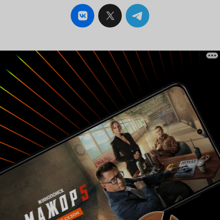
прекрасные виды природы и довольно
интересную детективную историю с
непредсказуемым и неординарным исходом.
Так что если вы не против спокойного темпа
повествования, то сериал 'Исчезнувшие'
вполне может стать вашим новым детективным
любимчиком.