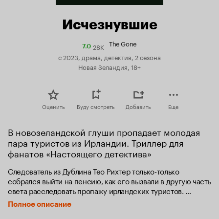
Исчезнувшие
The Gone
28K
Рейтинг
7.0
Кинопоиска
с 2023, драма, детектив, 2 сезона
7.0
Новая Зеландия, 18+
Оценить
Буду смотреть
Добавить
Еще
В новозеландской глуши пропадает молодая 
пара туристов из Ирландии. Триллер для 
фанатов «Настоящего детектива»
Следователь из Дублина Тео Рихтер только-только 
собрался выйти на пенсию, как его вызвали в другую часть 
света расследовать пропажу ирландских туристов. 
Они пропали без вести в живописной новозеландской 
Полное описание
деревне, где ранее уже происходили подобные случаи. 