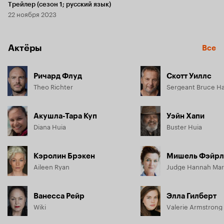
Трейлер (сезон 1; русский язык)
22 ноября 2023
Актёры
Все
Ричард Флуд
Скотт Уиллс
Theo Richter
Sergeant Bruce Ha
Акушла-Тара Куп
Уэйн Хапи
Diana Huia
Buster Huia
Кэролин Брэкен
Мишель Фэйрл
Aileen Ryan
Judge Hannah Mar
Ванесса Рейр
Элла Гилберт
Wiki
Valerie Armstrong