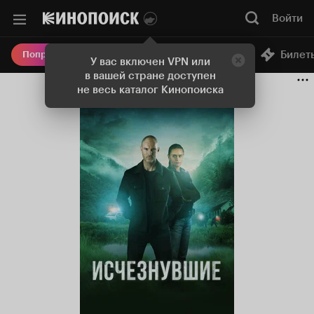
Войти
Онлайн-кинотеатр
Билет
Попробовать Плюс
У вас включен VPN или
в вашей стране доступен
не весь каталог Кинопоиска