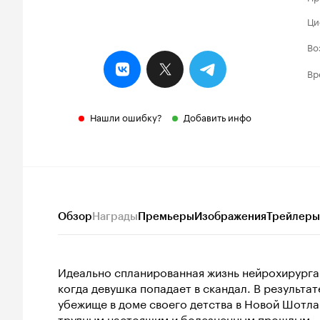
Ци
Во
Вр
Нашли ошибку?
Добавить инфо
Обзор
Награды
Премьеры
Изображения
Трейлеры
Идеально спланированная жизнь нейрохирурга 
когда девушка попадает в скандал. В результат
убежище в доме своего детства в Новой Шотла
трудным настоящим и болезненным прошлым.