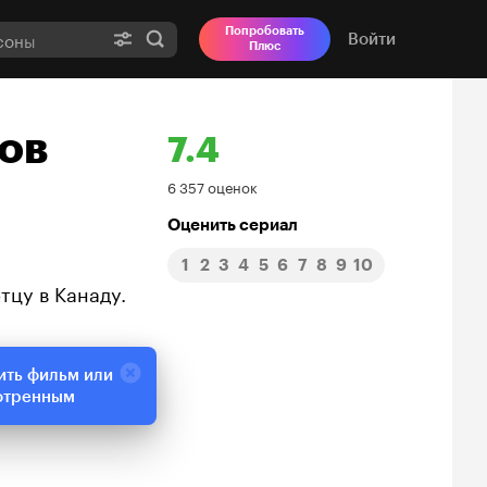
Попробовать
Войти
Плюс
ов
7.4
Рейтинг
6 357 оценок
Кинопоиска
Оценить сериал
1
2
3
4
5
6
7
8
9
10
7.4
тцу в Канаду.
ить фильм или
отренным