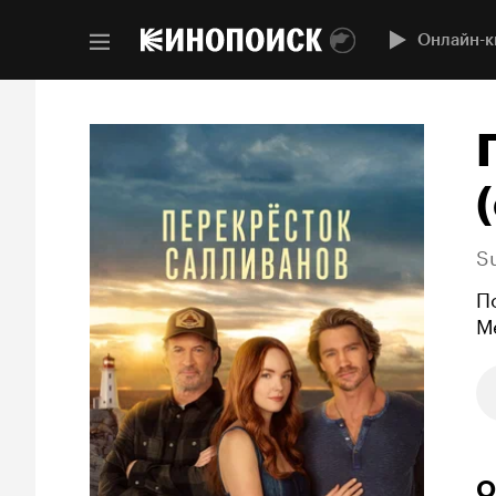
Онлайн-к
(
Su
П
М
О