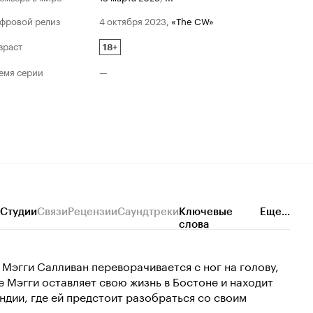
фровой релиз
4 октября 2023
,
«The CW»
зраст
18+
емя серии
—
Студии
Связи
Рецензии
Саундтреки
Ключевые
Еще...
слова
Мэгги Салливан переворачивается с ног на голову,
е Мэгги оставляет свою жизнь в Бостоне и находит
ндии, где ей предстоит разобраться со своим