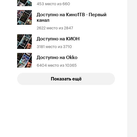
453
место из
660
Доступно на Кино1ТВ · Первый
канал
2622
место из
2847
 Хельсинг
Под куполом
Стрела
6, ужасы
2013, фантастика
2012, фантастика
Доступно на КИОН
3181
место из
3710
Доступно на Okko
6404
место из
10365
Показать ещё