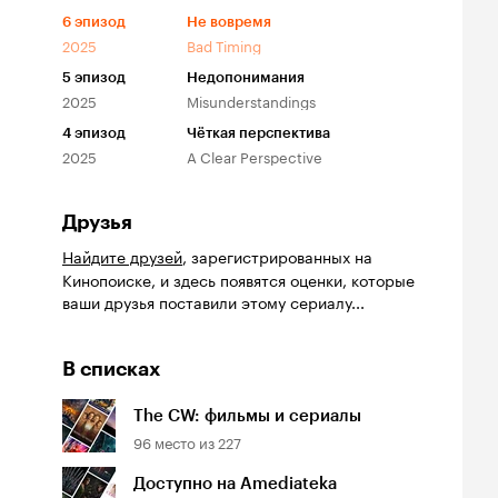
6
эпизод
Не вовремя
2025
Bad Timing
5
эпизод
Недопонимания
2025
Misunderstandings
4
эпизод
Чёткая перспектива
2025
A Clear Perspective
Друзья
Найдите друзей
, зарегистрированных на
Кинопоиске, и здесь появятся оценки, которые
ваши друзья поставили этому сериалу...
йтинг
Рейтинг
Рейтинг
0
6.9
7.4
В списках
инопоиска
Кинопоиска
Кинопоиска
0
6.9
7.4
The CW: фильмы и сериалы
96
место из
227
Доступно на Amediateka