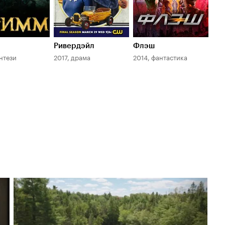
Ривердэйл
Флэш
Ван
энтези
2017, драма
2014, фантастика
201