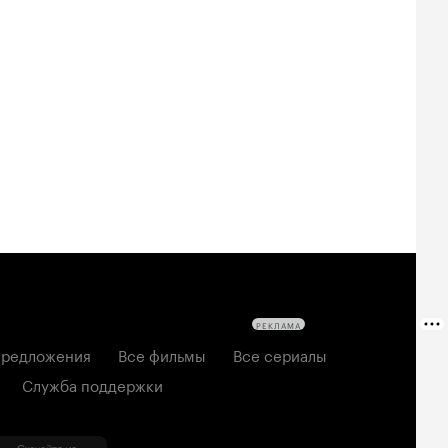
Билеты
Билеты
Билеты
овещие
На деревню
Старый орёл
твецы: Пекло
дедушке 2
2026, семейный
6, ужасы
2026, комедия
РЕКЛАМА
редложения
Все фильмы
Все сериалы
Служба поддержки