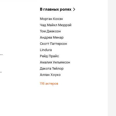
В главных ролях
Морган Кохэн
Чад Майкл Мюррэй
Том Джексон
Андреа Менар
Скотт Паттерсон
Lindura
...
Рейд Прайс
Амалия Уильямсон
Дакота Тейлор
..
Аллан Хоуко
116 актеров