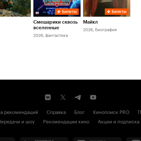
Билеты
Билеты
Смешарики сквозь
Майкл
Зл
вселенные
мер
2026, биография
2026, фантастика
202
а рекомендаций
Справка
Блог
Кинопоиск PRO
П
Передачи и шоу
Рекомендации кино
Акции и подписка