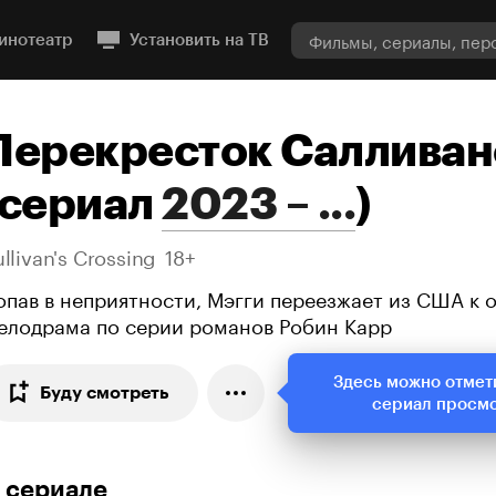
инотеатр
Установить на ТВ
Перекресток Салливан
сериал
2023 – ...
)
llivan's Crossing
18+
опав в неприятности, Мэгги переезжает из США к о
елодрама по серии романов Робин Карр
Здесь можно отмет
Буду смотреть
сериал просм
 сериале