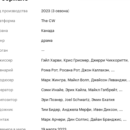
д производства
2023
(
3 сезона
)
атформа
The CW
рана
Канада
нр
драма
оган
—
жиссер
Гэйл Харви
,
Крис Грисмер
,
Джерри Чиккоритти
,
енарий
Рома Рот
,
Росана Рот
,
Джон Каллахэн
,
...
одюсер
Марк Жингра
,
Майкл Волп
,
Джейсон Леванджи
,
.
ератор
Сэми Инайе
,
Эрик Кайла
,
Майкл Гэлбрейт
,
...
мпозитор
Эри Познер
,
Joel Schwartz
,
Эмин Бхатия
дожник
Тим Бидер
,
Анджела Мерфи
,
Ивен Диксон
,
...
нтаж
Марк Арчери
,
Дин Солтис
,
Дайан Бранджис
,
...
емьера в мире
19 марта 2023
,
...