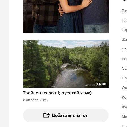
Го
Пл
Ст
Жа
Сл
Ре
Сц
Пр
1 мин
Оп
Длительность 1 мин
Трейлер (сезон 1; русский язык)
Ко
8 апреля 2025
Ху
Добавить в папку
Мо
Пр