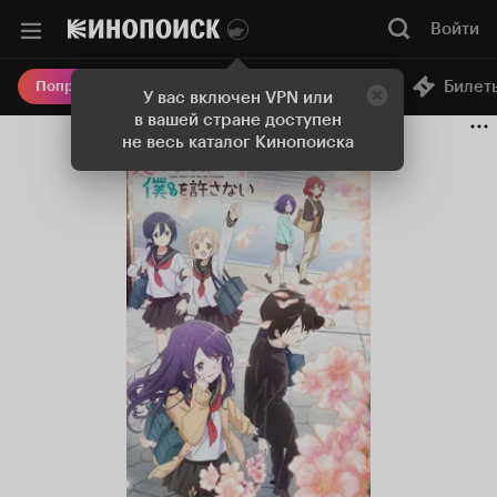
Войти
Онлайн-кинотеатр
Билет
Попробовать Плюс
У вас включен VPN или
в вашей стране доступен
не весь каталог Кинопоиска