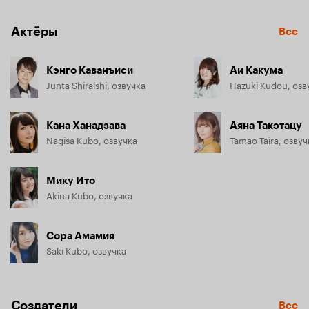
Актёры
Все
Кэнго Каванъиси
Аи Какума
Junta Shiraishi, озвучка
Hazuki Kudou, озв
Кана Ханадзава
Аяна Такэтацу
Nagisa Kubo, озвучка
Tamao Taira, озвуч
Мику Ито
Akina Kubo, озвучка
Сора Амамия
Saki Kubo, озвучка
Создатели
Все