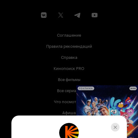
Соглашение
Правила рекомендаций
Справка
Кинопоиск PRO
Все фильмы
Все сериалы
РЕКЛАМА
Что посмотреть
Афиша
Музыка
Телепрограмма