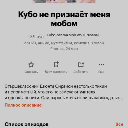
Кубо не признаёт меня
мобом
Kubo-san wa Mob wo Yurusanai
950
Рейтинг
6.6
Кинопоиска
с 2023, аниме, мультфильм, комедия, 1 сезон
6.6
Япония, 24 мин
Оценить
Буду смотреть
Добавить
Еще
Старшеклассник Дзюнта Сираиси настолько тихий 
и неприметный, что его не замечают учителя 
и одноклассники. Сам парень мечтает лишь наслаждаться 
молодостью, что не так-то просто, когда являешься почти 
Полное описание
невидимкой для окружающих. Но одноклассница Нагиса 
Кубо не считает Дзюнту мобом и начинает проявлять 
к нему интерес.
Список эпизодов
Все