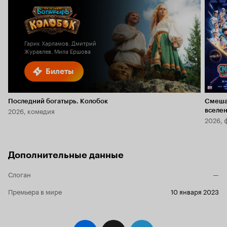
Гарик Харламов, Дмитрий
Журавлев, Мила Ершова
Билеты
Последний богатырь. Колобок
Смеша
2026, комедия
вселе
2026, 
Дополнительные данные
Слоган
—
Премьера в мире
10 января 2023